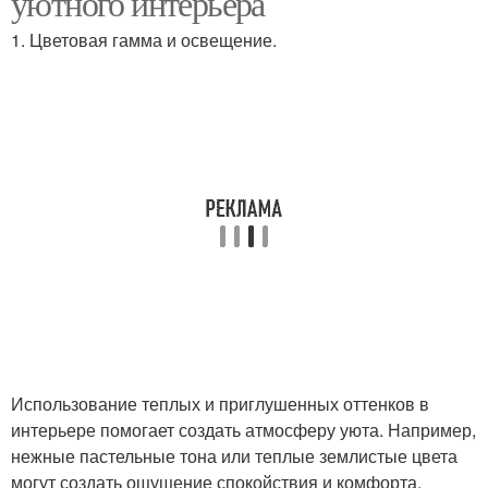
уютного интерьера
направлении
1. Цветовая гамма и освещение.
Интерьер без
Стильный интерьер
финансовых потерь
Просторный интерьер
Интерьер в маленькой
Комфортный интерьер
Стиль в интерьере
Использование теплых и приглушенных оттенков в
Интерьер без
интерьере помогает создать атмосферу уюта. Например,
дорогостоящих
нежные пастельные тона или теплые землистые цвета
аксессуаров
могут создать ощущение спокойствия и комфорта.