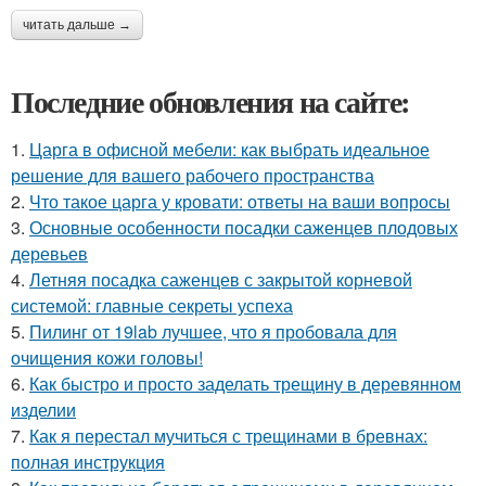
читать дальше →
Последние обновления на сайте:
1.
Царга в офисной мебели: как выбрать идеальное
решение для вашего рабочего пространства
2.
Что такое царга у кровати: ответы на ваши вопросы
3.
Основные особенности посадки саженцев плодовых
деревьев
4.
Летняя посадка саженцев с закрытой корневой
системой: главные секреты успеха
5.
Пилинг от 19lab лучшее, что я пробовала для
очищения кожи головы!
6.
Как быстро и просто заделать трещину в деревянном
изделии
7.
Как я перестал мучиться с трещинами в бревнах:
полная инструкция