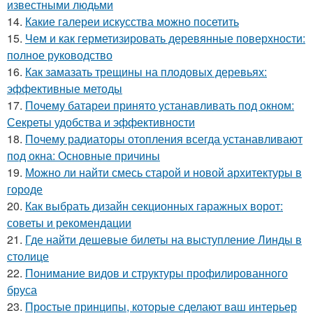
известными людьми
14.
Какие галереи искусства можно посетить
15.
Чем и как герметизировать деревянные поверхности:
полное руководство
16.
Как замазать трещины на плодовых деревьях:
эффективные методы
17.
Почему батареи принято устанавливать под окном:
Секреты удобства и эффективности
18.
Почему радиаторы отопления всегда устанавливают
под окна: Основные причины
19.
Можно ли найти смесь старой и новой архитектуры в
городе
20.
Как выбрать дизайн секционных гаражных ворот:
советы и рекомендации
21.
Где найти дешевые билеты на выступление Линды в
столице
22.
Понимание видов и структуры профилированного
бруса
23.
Простые принципы, которые сделают ваш интерьер