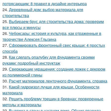
потрясающим: 8 правил в дизайне интерьера
24.
Деревянный дом: выбор материала для
строительства
25.
Выбираем брус для строительства дома: проверим
все плюсы и минусы
26.
Чебоксары: история и культура, как отраженные в
творчестве Алексея Глызина
27.
Сформировать фронтонный свес крыши: 4 простых
способа
28.
Как сделать опалубку для фундамента своими
руками: подробный инструктаж
29.
Сверкающие украшения: создание ложек с декором
из полимерной глины
30.
Расчет материалов ленточного фундамента. справка
31.
Какой гидроизол лучше для крыши. Особенности
материала
32.
Решить проблему трещин в бревнах: проверенные
методы и материалы
33.
Вытяжка в стену в частном доме. Общие правила