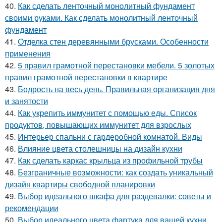
40.
Как сделать ленточный монолитный фундамент
своими руками. Как сделать монолитный ленточный
фундамент
41.
Отделка стен деревянными брусками. Особенности
применения
42.
5 правил грамотной перестановки мебели. 5 золотых
правил грамотной перестановки в квартире
43.
Бодрость на весь день. Правильная организация дня
и занятости
44.
Как укрепить иммунитет с помощью еды. Список
продуктов, повышающих иммунитет для взрослых
45.
Интерьер спальни с гардеробной комнатой. Виды
46.
Влияние цвета столешницы на дизайн кухни
47.
Как сделать каркас крыльца из профильной трубы
48.
Безграничные возможности: как создать уникальный
дизайн квартиры свободной планировки
49.
Выбор идеального шкафа для раздевалки: советы и
рекомендации
50.
Выбор идеального цвета фартука для вашей кухни