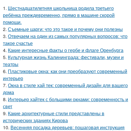
1.
Шестнадцатилетняя школьница родила третьего
ребёнка преждевременно, прямо в машине скорой
помощи.
2.
Съемные царги: что это такое и почему они полезны
3.
Отвечаем на один из самых популярных вопросов: что
такое счастье
4.
Какие интересные факты о гербе и флаге Оренбурга
5.
Культурная жизнь Калининграда: фестивали, музеи и
театры
6.
Пластиковые окна: как они преобразуют современный
интерьер
7.
Окна в стиле хай тек: современный дизайн для вашего
дома
8.
Интерьер хайтек с большими окнами: современность и
свет
9.
Какие архитектурные стили представлены в
исторических зданиях Кирова
10.
Весенняя посадка деревьев: пошаговая инструкция