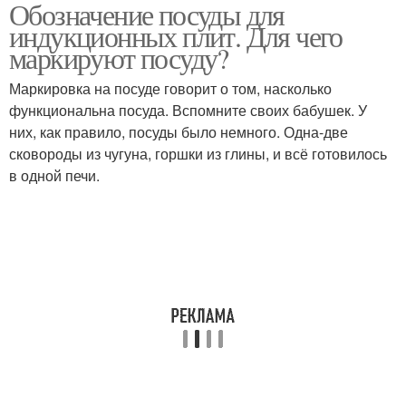
Обозначение посуды для
Значки на посуде
Значки на дне
индукционных плит. Для чего
маркируют посуду?
Маркировка на посуде говорит о том, насколько
Адаптер для
Адаптеры для
функциональна посуда. Вспомните своих бабушек. У
индукционной плиты
индукционных плит
них, как правило, посуды было немного. Одна-две
сковороды из чугуна, горшки из глины, и всё готовилось
в одной печи.
Посуда для
Индукционная посуда
индукционной плиты
Кастрюли для
Индукционная плита
индукционных плит