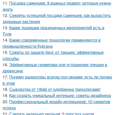
11.
Посадка саженцев: 8 важных правил, которые нужно
знать
12.
Секреты успешной посадки саженцев: как вырастить
здоровые растения
13.
Какие традиции праздничных мероприятий есть в
Туле
14.
Какие современные технологии применяются в
промышленности Кургана
15.
Советы по защите брус от трещин: эффективные
способы
16.
Эффективные герметики для устранения трещин в
древесине
17.
Почему радиаторы всегда под окнами: есть ли логика
в этом
18.
Сыворотка от 19lab от одобренна трихологами!
19.
Как создать уникальный интерьер: советы дизайнера
20.
Профессиональный дизайн интерьеров: 10 секретов
успеха
21.
Сделать интерьер уютным: 5 простых шагов