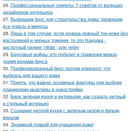
26.
Профессиональные секреты: 7 советов от ведущих
дизайнеров интерьера
27.
Выбираем брус для строительства дома: проверим
все плюсы и минусы
28.
Лишь в том случае, если хочешь ровный тон кожи без
воспалений и черных тожечек, то это Находка -
кислотный пилинг 19lab - для тебя!
29.
Брусовые войны: кто победит в сражении между
тремя видами бруса
30.
Профилированный брус против клееного: что
выбрать для вашего дома
31.
Понять, что важно: основные факторы при выборе
планировки квартиры в новостройке
32.
Бело зеленая кухня в интерьере: как создать уютный
и стильный интерьер
33.
Создание уютной кухни с зеленым низом и белым
верхом
34.
Энзимной пудрой для очищения кожи!