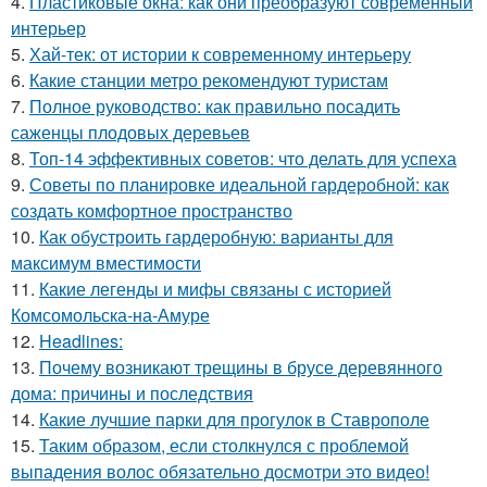
4.
Пластиковые окна: как они преобразуют современный
интерьер
5.
Хай-тек: от истории к современному интерьеру
6.
Какие станции метро рекомендуют туристам
7.
Полное руководство: как правильно посадить
саженцы плодовых деревьев
8.
Топ-14 эффективных советов: что делать для успеха
9.
Советы по планировке идеальной гардеробной: как
создать комфортное пространство
10.
Как обустроить гардеробную: варианты для
максимум вместимости
11.
Какие легенды и мифы связаны с историей
Комсомольска-на-Амуре
12.
Headlines:
13.
Почему возникают трещины в брусе деревянного
дома: причины и последствия
14.
Какие лучшие парки для прогулок в Ставрополе
15.
Таким образом, если столкнулся с проблемой
выпадения волос обязательно досмотри это видео!