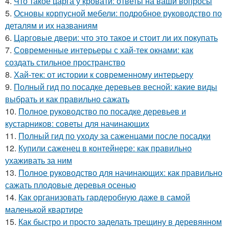
4.
Что такое царга у кровати: ответы на ваши вопросы
5.
Основы корпусной мебели: подробное руководство по
деталям и их названиям
6.
Царговые двери: что это такое и стоит ли их покупать
7.
Современные интерьеры с хай-тек окнами: как
создать стильное пространство
8.
Хай-тек: от истории к современному интерьеру
9.
Полный гид по посадке деревьев весной: какие виды
выбрать и как правильно сажать
10.
Полное руководство по посадке деревьев и
кустарников: советы для начинающих
11.
Полный гид по уходу за саженцами после посадки
12.
Купили саженец в контейнере: как правильно
ухаживать за ним
13.
Полное руководство для начинающих: как правильно
сажать плодовые деревья осенью
14.
Как организовать гардеробную даже в самой
маленькой квартире
15.
Как быстро и просто заделать трещину в деревянном