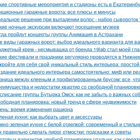
кие спортивные мероприятия и стадионы есть в Екатеринб
кционные гаражные ворота: все плюсы и минусы
еальное решение при выпадении волос - набор сывороток "
кие ночные экскурсии включают посещение музеев
гда пройдут концерты группы Анимация в Астрахани
е виды гаражных ворот: выбор идеального варианта для в
джетный крем - несмывашка от бренда 19lab стал моей гла
кие фестивали и праздники регулярно проводятся в Нижне
кройте для себя свой уникальный стиль интерьера: простой
здание идеального интерьера самостоятельно: миф или ре
зница между клееным и профилированным брусом: все, что
еимущества и недостатки квартир со свободной планировко
списание группы Бутырка Омск: как не забыть о важных со
ободная планировка: новый тренд в сфере недвижимости
ень: время изменения рациона
леная кухня: как выбрать цвет и аксессуары
мно-зеленая кухня с белой отделкой: современный и стиль
к правильно сделать пирог отмостки: подсказки и советы
готовых вариантов удобной планировки спальни: как сдела