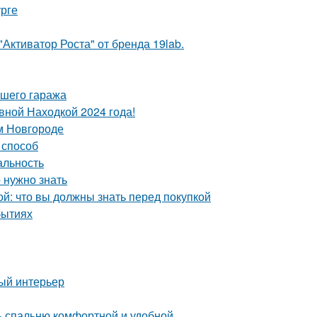
урге
Активатор Роста" от бренда 19lab.
ашего гаража
вной Находкой 2024 года!
м Новгороде
 способ
альность
 нужно знать
й: что вы должны знать перед покупкой
бытиях
ный интерьер
ть спальню комфортной и удобной