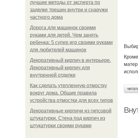
лучшие методы от эксперта по
заделке трещин внутри и снаружи
частного дома
Дорога для машинок своими
руками для детей. Чем занять
ребенка: 5 супер игр своими руками
Выбир
для любителей машинок
Кроме
Декоративный кирпич в интерьере.
матер
Декоративный кирпич для
испол
внутренней отделки
Как сделать утепленную отмостку
читат
вокруг дома. Общие правила
устройства отмостки для всех типов
Вну
Декоративные кирпичи из гипсовой
штукатурки. Стена под кирпич из
штукатурки своими руками