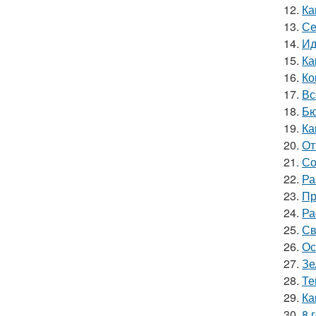
12.
Ка
13.
Се
14.
Ид
15.
Ка
16.
Ко
17.
Вс
18.
Бю
19.
Ка
20.
От
21.
Со
22.
Ра
23.
Пр
24.
Ра
25.
Св
26.
Ос
27.
Зе
28.
Те
29.
Ка
30.
8 