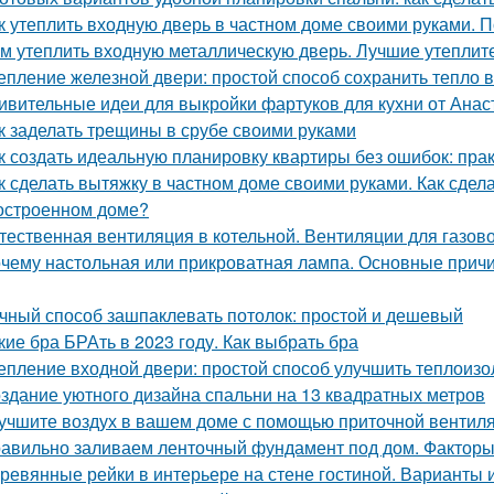
к утеплить входную дверь в частном доме своими руками. П
м утеплить входную металлическую дверь. Лучшие утеплит
епление железной двери: простой способ сохранить тепло 
ивительные идеи для выкройки фартуков для кухни от Ана
к заделать трещины в срубе своими руками
к создать идеальную планировку квартиры без ошибок: пра
к сделать вытяжку в частном доме своими руками. Как сдел
остроенном доме?
тественная вентиляция в котельной. Вентиляции для газов
чему настольная или прикроватная лампа. Основные причи
чный способ зашпаклевать потолок: простой и дешевый
кие бра БРАть в 2023 году. Как выбрать бра
епление входной двери: простой способ улучшить теплоиз
здание уютного дизайна спальни на 13 квадратных метров
учшите воздух в вашем доме с помощью приточной вентил
авильно заливаем ленточный фундамент под дом. Факторы
ревянные рейки в интерьере на стене гостиной. Варианты