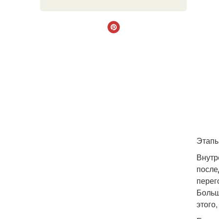
Этапы
Внутр
после
перег
Больш
этого