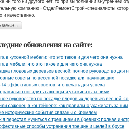
же ни того ни другого нет, то при выполнении внутренней о
тельную компанию «ОтделРемонтСтрой»специалисты котор
о и качественно.
ь дальше →
ледние обновления на сайте:
га в кухонной мебели: что это такое и для чего она нужна
га в мебели: что это такое и для чего она нужна
адка плодовых деревьев весной: полное руководство для
овные советы по весенней посадке для начинающих
-14 эффективных советов: что делать для успеха
 правильно посадить саженцы и ухаживать за ними
ное руководство по посадке плодовых деревьев весной: с
или саженец в контейнере: как правильно ухаживать за ним
ие исторические события связаны с Кремлем
к я перестал мучиться с трещинами в бревнах: полная инст
фективные способы устранения трещин и щелей в брусе