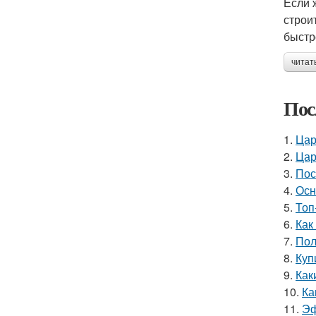
Если 
строи
быстр
читат
Пос
1.
Цар
2.
Цар
3.
Пос
4.
Осн
5.
Топ
6.
Как
7.
Пол
8.
Куп
9.
Как
10.
Ка
11.
Эф