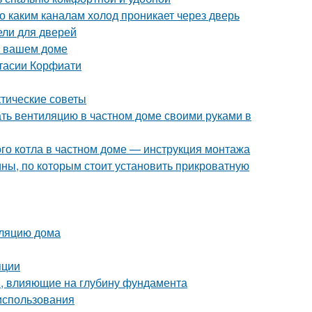
о каким каналам холод проникает через дверь
ели для дверей
в вашем доме
стасии Корфиати
ктические советы
ать вентиляцию в частном доме своими руками в
ого котла в частном доме — инструкция монтажа
ны, по которым стоит установить прикроватную
оляцию дома
яции
, влияющие на глубину фундамента
 использования