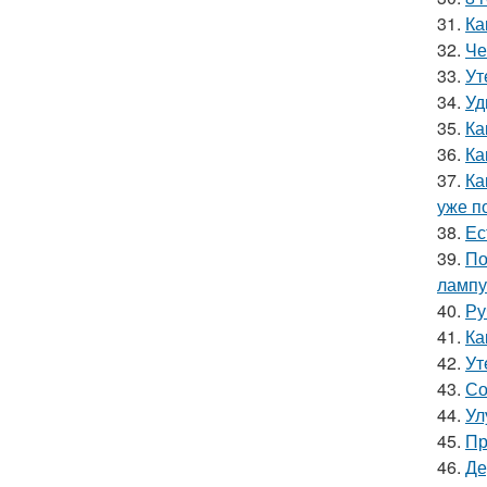
31.
Ка
32.
Че
33.
Ут
34.
Уд
35.
Ка
36.
Ка
37.
Ка
уже п
38.
Ес
39.
По
лампу
40.
Ру
41.
Ка
42.
Ут
43.
Со
44.
Ул
45.
Пр
46.
Де