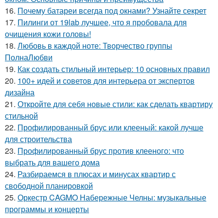
16.
Почему батареи всегда под окнами? Узнайте секрет
17.
Пилинги от 19lab лучшее, что я пробовала для
очищения кожи головы!
18.
Любовь в каждой ноте: Творчество группы
ПолнаЛюбви
19.
Как создать стильный интерьер: 10 основных правил
20.
100+ идей и советов для интерьера от экспертов
дизайна
21.
Откройте для себя новые стили: как сделать квартиру
стильной
22.
Профилированный брус или клееный: какой лучше
для строительства
23.
Профилированный брус против клееного: что
выбрать для вашего дома
24.
Разбираемся в плюсах и минусах квартир с
свободной планировкой
25.
Оркестр CAGMO Набережные Челны: музыкальные
программы и концерты