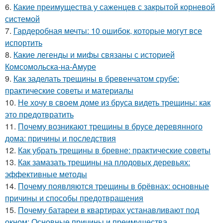
6.
Какие преимущества у саженцев с закрытой корневой
системой
7.
Гардеробная мечты: 10 ошибок, которые могут все
испортить
8.
Какие легенды и мифы связаны с историей
Комсомольска-на-Амуре
9.
Как заделать трещины в бревенчатом срубе:
практические советы и материалы
10.
Не хочу в своем доме из бруса видеть трещины: как
это предотвратить
11.
Почему возникают трещины в брусе деревянного
дома: причины и последствия
12.
Как убрать трещины в бревне: практические советы
13.
Как замазать трещины на плодовых деревьях:
эффективные методы
14.
Почему появляются трещины в брёвнах: основные
причины и способы предотвращения
15.
Почему батареи в квартирах устанавливают под
окном: Основные причины и преимущества