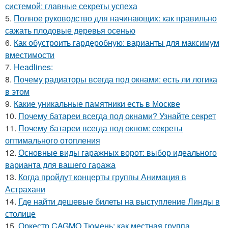
системой: главные секреты успеха
5.
Полное руководство для начинающих: как правильно
сажать плодовые деревья осенью
6.
Как обустроить гардеробную: варианты для максимум
вместимости
7.
Headlines:
8.
Почему радиаторы всегда под окнами: есть ли логика
в этом
9.
Какие уникальные памятники есть в Москве
10.
Почему батареи всегда под окнами? Узнайте секрет
11.
Почему батареи всегда под окном: секреты
оптимального отопления
12.
Основные виды гаражных ворот: выбор идеального
варианта для вашего гаража
13.
Когда пройдут концерты группы Анимация в
Астрахани
14.
Где найти дешевые билеты на выступление Линды в
столице
15.
Оркестр CAGMO Тюмень: как местная группа