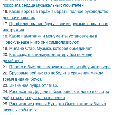
покорила сердца музыкальных любителей
16.
Какие ворота в гараж выбрать: полное руководство
для начинающих
17.
Профилирование бруса своими руками: пошаговая
инструкция
18.
Какие памятники и монументы установлены в
Новокузнецке и что они символизируют
19.
Милана Стар: Музыка, которая объединяет
20.
Как создать стильную квартиру без помощи
дизайнера
21.
Просто и быстро: самоучитель по дизайну интерьера
22.
Брусовые войны: кто победит в сражении между
тремя видами бруса
23.
Энзимная пудра от 19lab.
24.
Расписание Дидюли в Кемерове: как легко и быстро
добраться до пункта назначения
25.
Расписание группы Бутырка Омск: как не забыть о
важных событиях