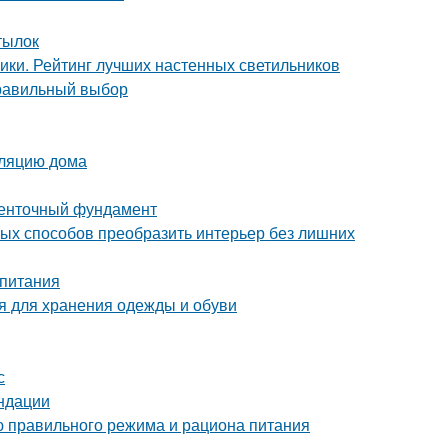
тылок
ники. Рейтинг лучших настенных светильников
правильный выбор
оляцию дома
ленточный фундамент
тых способов преобразить интерьер без лишних
 питания
 для хранения одежды и обуви
с
ндации
ю правильного режима и рациона питания