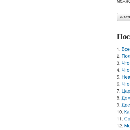
можно
читат
Пос
1.
Все
2.
Пол
3.
Что
4.
Что
5.
Hea
6.
Что
7.
Цар
8.
Дом
9.
Дре
10.
Ка
11.
Со
12.
Мо