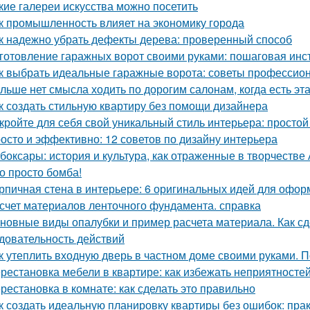
кие галереи искусства можно посетить
к промышленность влияет на экономику города
к надежно убрать дефекты дерева: проверенный способ
готовление гаражных ворот своими руками: пошаговая инс
к выбрать идеальные гаражные ворота: советы профессио
льше нет смысла ходить по дорогим салонам, когда есть э
к создать стильную квартиру без помощи дизайнера
кройте для себя свой уникальный стиль интерьера: простой
осто и эффективно: 12 советов по дизайну интерьера
боксары: история и культура, как отраженные в творчестве
о просто бомба!
рпичная стена в интерьере: 6 оригинальных идей для офо
счет материалов ленточного фундамента. справка
новные виды опалубки и пример расчета материала. Как сд
довательность действий
к утеплить входную дверь в частном доме своими руками. П
рестановка мебели в квартире: как избежать неприятносте
рестановка в комнате: как сделать это правильно
к создать идеальную планировку квартиры без ошибок: пра