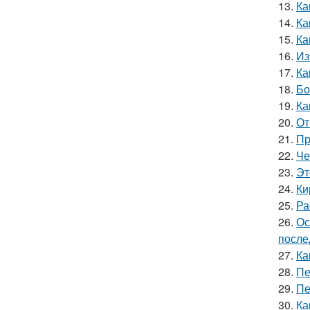
13.
Ка
14.
Ка
15.
Ка
16.
Из
17.
Ка
18.
Бо
19.
Ка
20.
От
21.
Пр
22.
Че
23.
Эт
24.
Ки
25.
Ра
26.
Ос
после
27.
Ка
28.
Пе
29.
Пе
30.
Ка