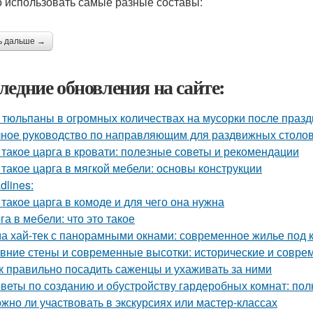
 использовать самые разные составы:
ь дальше →
ледние обновления на сайте:
 тюльпаны в огромных количествах на мусорки после праз
ное руководство по направляющим для раздвижных столов
 такое царга в кровати: полезные советы и рекомендации
 такое царга в мягкой мебели: основы конструкции
dlines:
 такое царга в комоде и для чего она нужна
га в мебели: что это такое
а хай-тек с панорамными окнами: современное жилье под 
вние стены и современные высотки: исторические и совр
к правильно посадить саженцы и ухаживать за ними
веты по созданию и обустройству гардеробных комнат: пол
жно ли участвовать в экскурсиях или мастер-классах