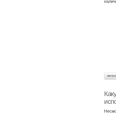
налич
читат
Как
исп
Несмо