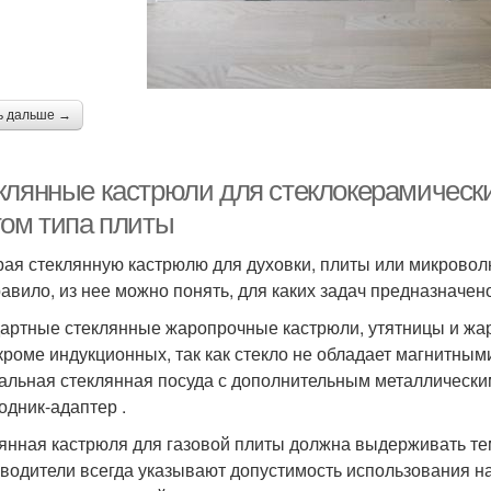
ь дальше →
клянные кастрюли для стеклокерамических
том типа плиты
ая стеклянную кастрюлю для духовки, плиты или микроволн
равило, из нее можно понять, для каких задач предназначен
артные стеклянные жаропрочные кастрюли, утятницы и жар
 кроме индукционных, так как стекло не обладает магнитны
альная стеклянная посуда с дополнительным металлическим
одник-адаптер .
янная кастрюля для газовой плиты должна выдерживать те
водители всегда указывают допустимость использования на