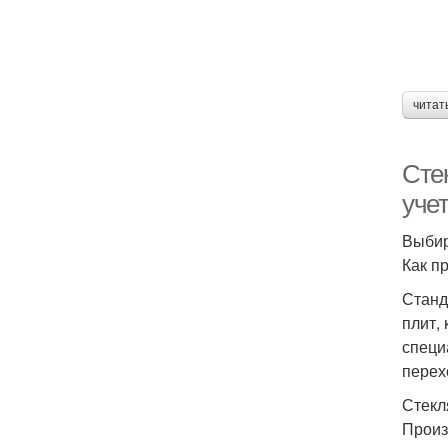
читат
Сте
уче
Выбир
Как п
Станд
плит,
специ
перех
Стекл
Произ