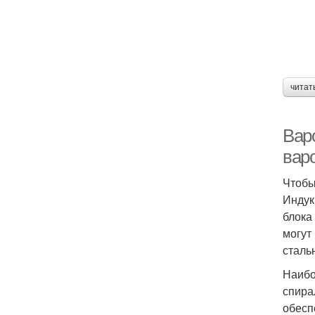
читат
Вар
вар
Чтобы
Индук
блока
могут
сталь
Наибо
спира
обесп