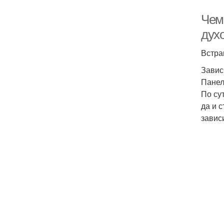
Чем
дух
Встра
Завис
Панел
По су
да и 
завис