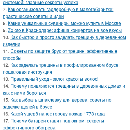
системой: главные секреты успеха
7.
Как организовать гардеробную в малогабаритке:
практические советы и идеи
8.
Какие уникальные сувениры можно купить в Москве
9.
Zoloto в Краснодаре: афиша концертов на все вкусы
10.
Как быстро и просто заделать трещину в деревянном
изделии
11.
Советы по защите брус от трещин: эффективные
способы
12.
Как заделать трещины в профилированном брусе:
пошаговая инструкция
13.
Правильный уход - залог красоты волос!
14.
Почему появляются трещины в деревянных домах и
как с ними бороться
15.
Как выбрать шпаклевку для дерева: советы по
заделке щелей в брусе
16.
Какой ущерб нанес городу пожар 1773 года
17.
Почему батареи ставят под окном: секреты
эффективного обогрева