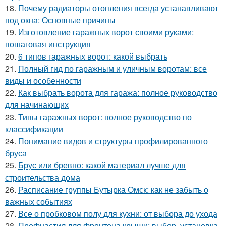
18.
Почему радиаторы отопления всегда устанавливают
под окна: Основные причины
19.
Изготовление гаражных ворот своими руками:
пошаговая инструкция
20.
6 типов гаражных ворот: какой выбрать
21.
Полный гид по гаражным и уличным воротам: все
виды и особенности
22.
Как выбрать ворота для гаража: полное руководство
для начинающих
23.
Типы гаражных ворот: полное руководство по
классификации
24.
Понимание видов и структуры профилированного
бруса
25.
Брус или бревно: какой материал лучше для
строительства дома
26.
Расписание группы Бутырка Омск: как не забыть о
важных событиях
27.
Все о пробковом полу для кухни: от выбора до ухода
28.
Профнастил для фронтона крыши: выбор, установка