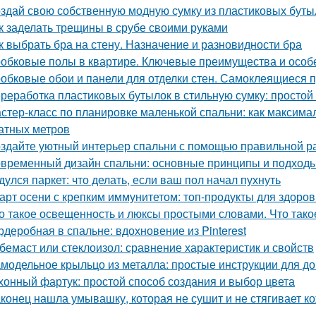
здай свою собственную модную сумку из пластиковых буты
к заделать трещины в срубе своими руками
к выбрать бра на стену. Назначение и разновидности бра
обковые полы в квартире. Ключевые преимущества и особ
обковые обои и панели для отделки стен. Самоклеящиеся 
реработка пластиковых бутылок в стильную сумку: просто
стер-класс по планировке маленькой спальни: как максима
атных метров
здайте уютный интерьер спальни с помощью правильной р
временный дизайн спальни: основные принципы и подход
дулся паркет: что делать, если ваш пол начал пухнуть
арт осени с крепким иммунитетом: топ-продукты для здоров
о такое освещенность и люксы простыми словами. Что тако
рдеробная в спальне: вдохновение из Pinterest
бемаст или стеклоизол: сравнение характеристик и свойств
модельное крыльцо из металла: простые инструкции для 
хонный фартук: простой способ создания и выбор цвета
конец нашла умывашку, которая не сушит и не стягивает ко