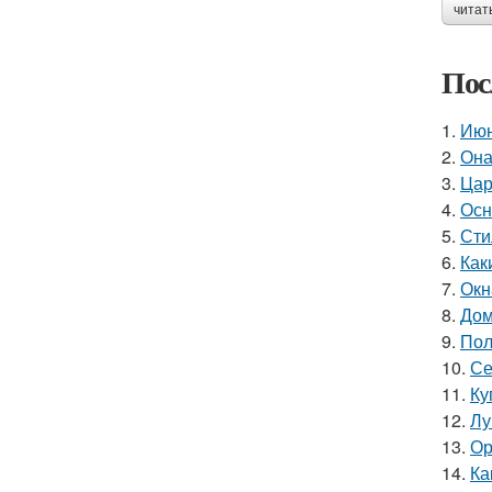
читат
Пос
1.
Июн
2.
Она
3.
Цар
4.
Осн
5.
Сти
6.
Как
7.
Окн
8.
Дом
9.
Пол
10.
Се
11.
Ку
12.
Лу
13.
Ор
14.
Ка