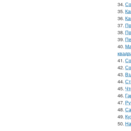
34.
Со
35.
Ка
36.
Ка
37.
Пр
38.
Пр
39.
Пе
40.
Ма
квадр
41.
Со
42.
Со
43.
Вз
44.
Ст
45.
Чт
46.
Га
47.
Ру
48.
Са
49.
Ку
50.
На