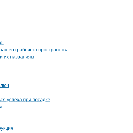
ю.
 вашего рабочего пространства
и их названиям
ключ
ся успеха при посадке
м
рукция