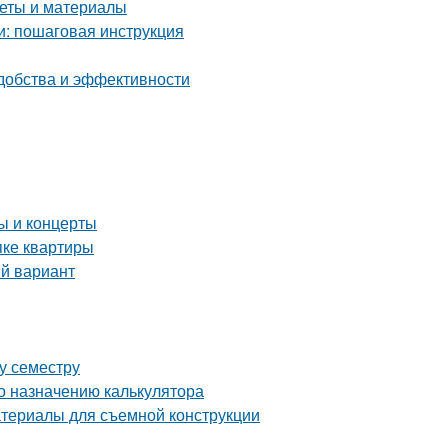
веты и материалы
и: пошаговая инструкция
удобства и эффективности
 и концерты
пке квартиры
ый вариант
му семестру
о назначению калькулятора
атериалы для съемной конструкции