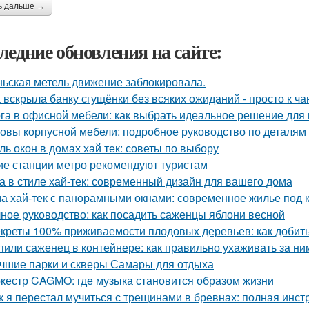
ь дальше →
ледние обновления на сайте:
ьская метель движение заблокировала.
 вскрыла банку сгущёнки без всяких ожиданий - просто к ча
га в офисной мебели: как выбрать идеальное решение для
овы корпусной мебели: подробное руководство по деталям 
ль окон в домах хай тек: советы по выбору
ие станции метро рекомендуют туристам
а в стиле хай-тек: современный дизайн для вашего дома
а хай-тек с панорамными окнами: современное жилье под 
ное руководство: как посадить саженцы яблони весной
креты 100% приживаемости плодовых деревьев: как добить
пили саженец в контейнере: как правильно ухаживать за ни
чшие парки и скверы Самары для отдыха
кестр CAGMO: где музыка становится образом жизни
к я перестал мучиться с трещинами в бревнах: полная инст