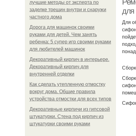
Рем
лучшие методы от эксперта по
для
заделке трещин внутри и снаружи
частного дома
Для о
Дорога для машинок своими
сифон
руками для детей. Чем занять
пойде
ребенка: 5 супер игр своими руками
подхо
для любителей машинок
понад
Декоративный кирпич в интерьере.
Декоративный кирпич для
Сборк
внутренней отделки
Сборк
Как сделать утепленную отмостку
сифон
вокруг дома. Общие правила
помещ
устройства отмостки для всех типов
Сифон
Декоративные кирпичи из гипсовой
штукатурки. Стена под кирпич из
штукатурки своими руками