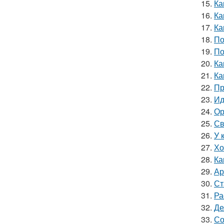
15.
Ка
16.
Ка
17.
Ка
18.
По
19.
По
20.
Ка
21.
Ка
22.
Пр
23.
Ид
24.
Ор
25.
Св
26.
У 
27.
Хо
28.
Ка
29.
Ар
30.
Ст
31.
Ра
32.
Де
33.
Со