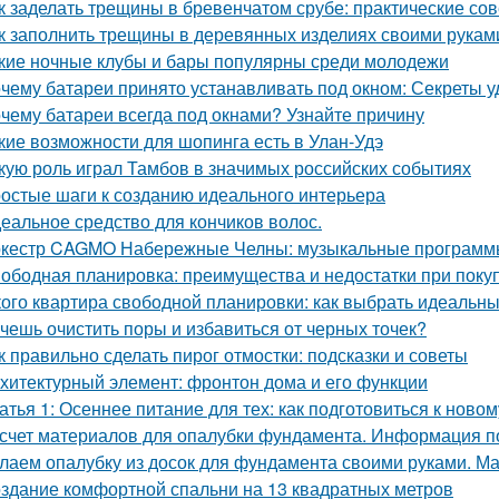
к заделать трещины в бревенчатом срубе: практические со
к заполнить трещины в деревянных изделиях своими рукам
кие ночные клубы и бары популярны среди молодежи
чему батареи принято устанавливать под окном: Секреты 
чему батареи всегда под окнами? Узнайте причину
кие возможности для шопинга есть в Улан-Удэ
кую роль играл Тамбов в значимых российских событиях
остые шаги к созданию идеального интерьера
еальное средство для кончиков волос.
кестр CAGMO Набережные Челны: музыкальные программы
ободная планировка: преимущества и недостатки при поку
кого квартира свободной планировки: как выбрать идеальн
чешь очистить поры и избавиться от черных точек?
к правильно сделать пирог отмостки: подсказки и советы
хитектурный элемент: фронтон дома и его функции
атья 1: Осеннее питание для тех: как подготовиться к ново
счет материалов для опалубки фундамента. Информация п
лаем опалубку из досок для фундамента своими руками. М
здание комфортной спальни на 13 квадратных метров