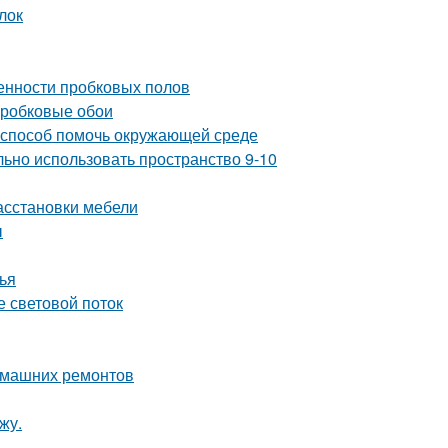
лок
енности пробковых полов
пробковые обои
й способ помочь окружающей среде
льно использовать пространство 9-10
асстановки мебели
ы
ья
е световой поток
домашних ремонтов
жу.