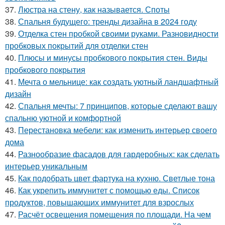
37.
Люстра на стену, как называется. Споты
38.
Спальня будущего: тренды дизайна в 2024 году
39.
Отделка стен пробкой своими руками. Разновидности
пробковых покрытий для отделки стен
40.
Плюсы и минусы пробкового покрытия стен. Виды
пробкового покрытия
41.
Мечта о мельнице: как создать уютный ландшафтный
дизайн
42.
Спальня мечты: 7 принципов, которые сделают вашу
спальню уютной и комфортной
43.
Перестановка мебели: как изменить интерьер своего
дома
44.
Разнообразие фасадов для гардеробных: как сделать
интерьер уникальным
45.
Как подобрать цвет фартука на кухню. Светлые тона
46.
Как укрепить иммунитет с помощью еды. Список
продуктов, повышающих иммунитет для взрослых
47.
Расчёт освещения помещения по площади. На чем