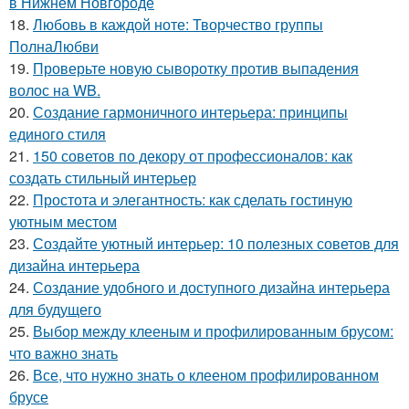
в Нижнем Новгороде
18.
Любовь в каждой ноте: Творчество группы
ПолнаЛюбви
19.
Проверьте новую сыворотку против выпадения
волос на WB.
20.
Создание гармоничного интерьера: принципы
единого стиля
21.
150 советов по декору от профессионалов: как
создать стильный интерьер
22.
Простота и элегантность: как сделать гостиную
уютным местом
23.
Создайте уютный интерьер: 10 полезных советов для
дизайна интерьера
24.
Создание удобного и доступного дизайна интерьера
для будущего
25.
Выбор между клееным и профилированным брусом:
что важно знать
26.
Все, что нужно знать о клееном профилированном
брусе