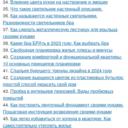
34.
Влияние цвета кухни на настроение и эмоции
35.
Что такое светильник настенный описание.
36.
Как называются настенные светильники.
Разновидности светильников бра
37.
Как сделать металлическую лестницу для крыльца
своими руками
38.
Какие бра БРАть в 2023 году. Как выбрать бра
39.
Свободная планировка жилья: плюсы и минусы
40.
Создание комфортной и функциональной квартиры:
10 основных принципов планировки
41.
Спальня будущего: тренды дизайна в 2024 году
42.
Создание вьющихся цветов из пластиковых бутылок:
простой способ украсить свой дом
43.
Пробка в интерьере прихожей. Виды пробковых
покрытий
44.
Как построить ленточный фундамент своими руками.
Пошаговая инструкция возведения своими руками
45.
Как легко избавиться от холода в квартире. Как
самостоятельно утеплить жилье