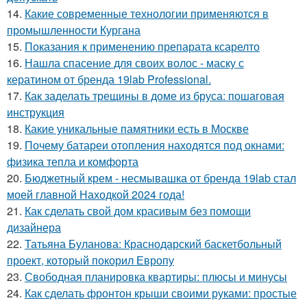
14.
Какие современные технологии применяются в
промышленности Кургана
15.
Показания к применению препарата ксарелто
16.
Нашла спасение для своих волос - маску с
кератином от бренда 19lab Professional.
17.
Как заделать трещины в доме из бруса: пошаговая
инструкция
18.
Какие уникальные памятники есть в Москве
19.
Почему батареи отопления находятся под окнами:
физика тепла и комфорта
20.
Бюджетный крем - несмывашка от бренда 19lab стал
моей главной Находкой 2024 года!
21.
Как сделать свой дом красивым без помощи
дизайнера
22.
Татьяна Буланова: Краснодарский баскетбольный
проект, который покорил Европу
23.
Свободная планировка квартиры: плюсы и минусы
24.
Как сделать фронтон крыши своими руками: простые