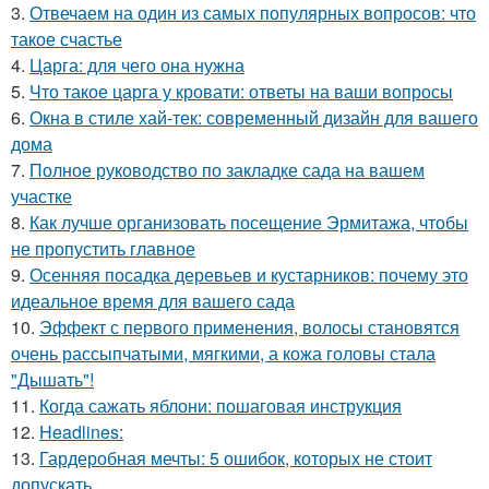
3.
Отвечаем на один из самых популярных вопросов: что
такое счастье
4.
Царга: для чего она нужна
5.
Что такое царга у кровати: ответы на ваши вопросы
6.
Окна в стиле хай-тек: современный дизайн для вашего
дома
7.
Полное руководство по закладке сада на вашем
участке
8.
Как лучше организовать посещение Эрмитажа, чтобы
не пропустить главное
9.
Осенняя посадка деревьев и кустарников: почему это
идеальное время для вашего сада
10.
Эффект с первого применения, волосы становятся
очень рассыпчатыми, мягкими, а кожа головы стала
"Дышать"!
11.
Когда сажать яблони: пошаговая инструкция
12.
Headlines:
13.
Гардеробная мечты: 5 ошибок, которых не стоит
допускать