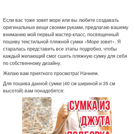
Ткани для пляжной
Если вас тоже зовет море или вы любите создавать
Сумка на молнии
сумки
оригинальные вещи своими руками, предлагаю вашему
вниманию мой первый мастер-класс, посвященный
пошиву текстильной пляжной сумки «Море зовет». Я
старалась представить все этапы подробно, чтобы
Сумка из старых
Оригинальная сумка
каждый желающий смог сшить пляжную сумку для себя
по собственному дизайну.
Желаю вам приятного просмотра! Начнем.
Для пошива данной сумки (40 см шириной и 35 см
Сумка через плечо
Сумка с фермуаром
высотой) вам понадобятся:
Прикольные сумки
Тканевая сумка