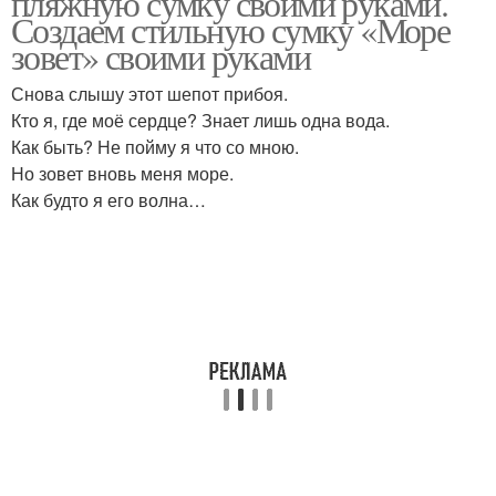
пляжную сумку своими руками.
Создаем стильную сумку «Море
зовет» своими руками
Сумка с ручками-
Снова слышу этот шепот прибоя.
Полосатая сумка
шнурами
Кто я, где моё сердце? Знает лишь одна вода.
Как быть? Не пойму я что со мною.
Но зовет вновь меня море.
Как будто я его волна…
Разноцветная сумка
Сумка с цветами
Сумка с ажурным
Сумка из хлопкового
узором
шнура
Летние сумки
Пляжные сумки