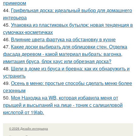
примером
44.
Грифельная доска: идеальный выбор для домашнего
интерьера
45.
Упаковка из пластиковых бутылок: новая тенденция в
сумочках-косметичках
46.
Влияние цвета фартука на обстановку в кухне
47.
Какие доски выбирать для облицовки стен. Отделка
фасада деревом - какой материал выбрать: вагонка,
имитация бруса, блок хаус или обрезная доска?
48.
Щели в доме из бруса и бревна: как их обнаружить и
устранить
49.
Осень в меню: простые способы сделать меню более
сезонным
50.
Моя Находка на WB, которая избавила меня от
прыщей и высыпаний на лице - тоник с салициловой
кислотой от 19lab.
© 2026 Дизайн интерьера