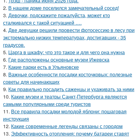
1.
Трэш - паника июня 2026 года.
2.
В нашем доме поселился замечательный сосед!
3.
Девочки, подскажите пожалуйста, может кто
сталкивался с такой ситуацией ….
4.
Две девушки решили провести фотосессию в лесу при
экстремально низких температурах, достигавших - 35
градусов.
5.
Царга в шкафу: что это такое и для чего она нужна
6.
Где расположены основные музеи Ижевска
7.
Какие парки есть в Ульяновске
8.
Важные особенности посадки косточковых: полезные
советы для начинающих
9.
Как правильно посадить саженцы и ухаживать за ними
10.
Какие музеи и театры Санкт-Петербурга являются
самыми популярными среди туристов
11.
Все правила посадки молодой яблони: пошаговая
инструкция
12.
Какие современные легенды связаны с городом
13.
Эффективность отопления: почему батареи ставят