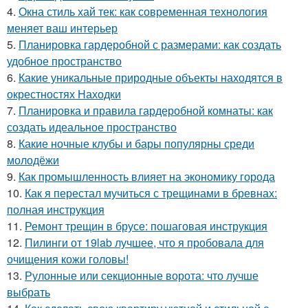
4.
Окна стиль хай тек: как современная технология
меняет ваш интерьер
5.
Планировка гардеробной с размерами: как создать
удобное пространство
6.
Какие уникальные природные объекты находятся в
окрестностях Находки
7.
Планировка и правила гардеробной комнаты: как
создать идеальное пространство
8.
Какие ночные клубы и бары популярны среди
молодёжи
9.
Как промышленность влияет на экономику города
10.
Как я перестал мучиться с трещинами в бревнах:
полная инструкция
11.
Ремонт трещин в брусе: пошаговая инструкция
12.
Пилинги от 19lab лучшее, что я пробовала для
очищения кожи головы!
13.
Рулонные или секционные ворота: что лучше
выбрать