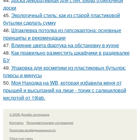
44.
Доска декоративная для стен. Виды отделочной
доски
45.
Экологичный стиль: как из старой пластиковой
бутылки сделать сумку
46.
Шпаклевка потолка из гипсокартона: основные
принципы и рекомендации
47.
Влияние цвета фартука на обстановку в кухне
48.
Как правильно разместить шкафчики в раздевалке
БУ
49.
Упаковка для косметики из пластиковых бутылок:
плюсы и минусы
50.
Моя Находка на WB, которая избавила меня от
прыщей и высыпаний на лице - тоник с салициловой
кислотой от 19lab.
© 2026 Дизайн интерьера
Контакты
Пользовательское соглашение
Политика конфидециальности
Обратная связь