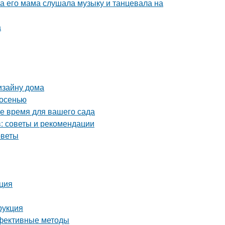
ка его мама слушала музыку и танцевала на
а
изайну дома
 осенью
ое время для вашего сада
: советы и рекомендации
оветы
кция
рукция
ффективные методы