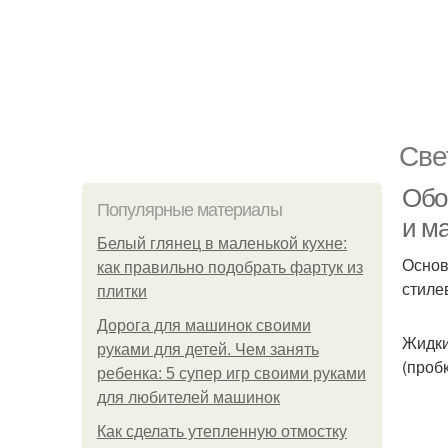
Све
Обо
Популярные материалы
и м
Белый глянец в маленькой кухне:
Основ
как правильно подобрать фартук из
стиле
плитки
Дорога для машинок своими
Жидки
руками для детей. Чем занять
(проб
ребенка: 5 супер игр своими руками
для любителей машинок
Как сделать утепленную отмостку