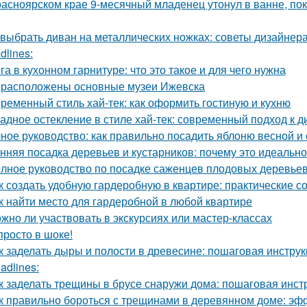
расноярском крае 9-месячный младенец утонул в ванне, по
 выбрать диван на металлических ножках: советы дизайнер
dlines:
га в кухонном гарнитуре: что это такое и для чего нужна
 расположены основные музеи Ижевска
ременный стиль хай-тек: как оформить гостиную и кухню
адное остекление в стиле хай-тек: современный подход к д
ное руководство: как правильно посадить яблоню весной и
нняя посадка деревьев и кустарников: почему это идеальн
лное руководство по посадке саженцев плодовых деревьев
к создать удобную гардеробную в квартире: практические с
к найти место для гардеробной в любой квартире
жно ли участвовать в экскурсиях или мастер-классах
просто в шоке!
к заделать дыры и полости в древесине: пошаговая инстру
adlines:
к заделать трещины в брусе снаружи дома: пошаговая инст
к правильно бороться с трещинами в деревянном доме: э