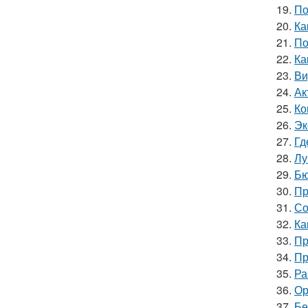
19.
По
20.
Ка
21.
По
22.
Ка
23.
Ви
24.
Ак
25.
Ко
26.
Эк
27.
Гд
28.
Лу
29.
Бю
30.
Пр
31.
Со
32.
Ка
33.
Пр
34.
Пр
35.
Ра
36.
Ор
37.
Бе