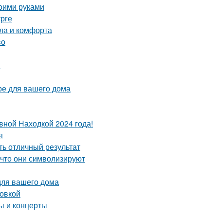
воими руками
урге
пла и комфорта
во
я
ре для вашего дома
вной Находкой 2024 года!
я
ть отличный результат
 что они символизируют
для вашего дома
ровкой
 и концерты