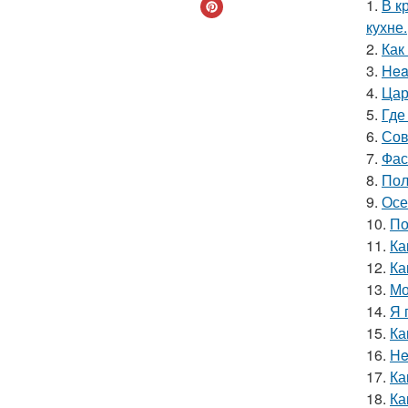
1.
В к
кухне.
2.
Как
3.
Hea
4.
Цар
5.
Где
6.
Сов
7.
Фас
8.
Пол
9.
Осе
10.
По
11.
Ка
12.
Ка
13.
Мо
14.
Я 
15.
Ка
16.
He
17.
Ка
18.
Ка