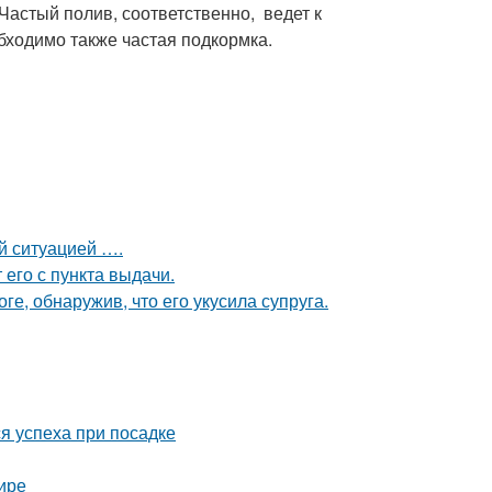
 Частый полив, соответственно, ведет к
ходимо также частая подкормка.
ой ситуацией ….
 его с пункта выдачи.
ге, обнаружив, что его укусила супруга.
я успеха при посадке
ире