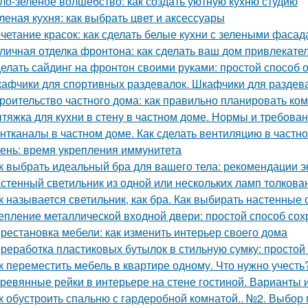
ло-зеленое волшебство: как создать уютную кухню студию
леная кухня: как выбрать цвет и аксессуары
четание красок: как сделать белые кухни с зелеными фаса
личная отделка фронтона: как сделать ваш дом привлекат
елать сайдинг на фронтон своими руками: простой способ 
афчики для спортивных раздевалок. Шкафчики для раздев
роительство частного дома: как правильно планировать ко
тяжка для кухни в стену в частном доме. Нормы и требов
нтканалы в частном доме. Как сделать вентиляцию в частн
ень: время укрепления иммунитета
к выбрать идеальный бра для вашего тела: рекомендации э
стенный светильник из одной или нескольких ламп толкова
к называется светильник, как бра. Как выбирать настенные
епление металлической входной двери: простой способ сох
рестановка мебели: как изменить интерьер своего дома
реработка пластиковых бутылок в стильную сумку: просто
к переместить мебель в квартире одному. Что нужно учесть
ревянные рейки в интерьере на стене гостиной. Варианты
к обустроить спальню с гардеробной комнатой.. №2. Выбор