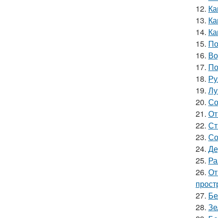
12.
Ка
13.
Ка
14.
Ка
15.
По
16.
Во
17.
По
18.
Ру
19.
Лу
20.
Со
21.
От
22.
Ст
23.
Со
24.
Де
25.
Ра
26.
От
прост
27.
Бе
28.
Зе