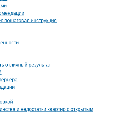
ами
комендации
и: пошаговая инструкция
бенности
ть отличный результат
й
терьера
ндации
ровкой
инства и недостатки квартир с открытым