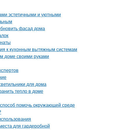
дами эстетичными и уютными
ельным
обновить фасад дома
алок
мнаты
ания к кухонным вытяжным системам
ом доме своими руками
кспертов
ние
 светильники для дома
ранить тепло в доме
й способ помочь окружающей среде
?
 использования
 места для гардеробной