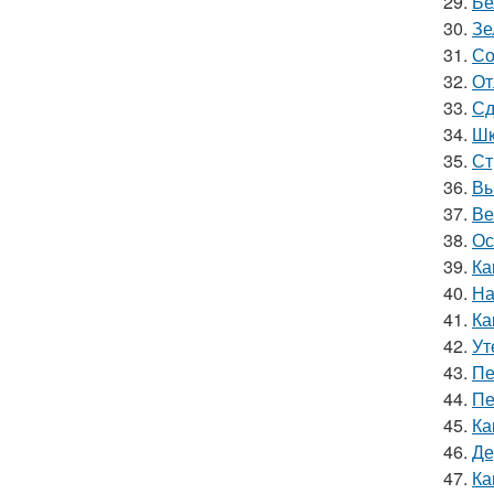
29.
Бе
30.
Зе
31.
Со
32.
От
33.
Сд
34.
Шк
35.
Ст
36.
Вы
37.
Ве
38.
Ос
39.
Ка
40.
На
41.
Ка
42.
Ут
43.
Пе
44.
Пе
45.
Ка
46.
Де
47.
Ка