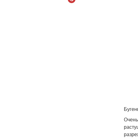
Буген
Очень
расту
разре