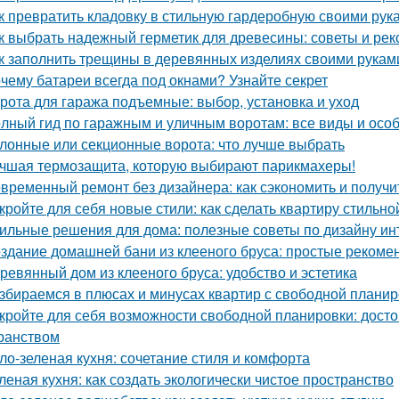
к превратить кладовку в стильную гардеробную своими рук
к выбрать надежный герметик для древесины: советы и ре
к заполнить трещины в деревянных изделиях своими рукам
чему батареи всегда под окнами? Узнайте секрет
рота для гаража подъемные: выбор, установка и уход
лный гид по гаражным и уличным воротам: все виды и осо
лонные или секционные ворота: что лучше выбрать
чшая термозащита, которую выбирают парикмахеры!
временный ремонт без дизайнера: как сэкономить и получи
кройте для себя новые стили: как сделать квартиру стильно
ильные решения для дома: полезные советы по дизайну ин
здание домашней бани из клееного бруса: простые рекоме
ревянный дом из клееного бруса: удобство и эстетика
збираемся в плюсах и минусах квартир с свободной плани
кройте для себя возможности свободной планировки: досто
ранством
ло-зеленая кухня: сочетание стиля и комфорта
леная кухня: как создать экологически чистое пространство