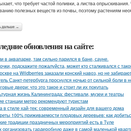
ыхает, что требует частой поливки, а листва опрыскивания.
анию полезных веществ из почвы, поэтому растениям необ
ь дальше →
ледние обновления на сайте:
и в аквапарке, там сильно парился в бане, сауне.
очки, подскажите пожалуйста, может кто сталкивался с так
оскве на Wildberries заказали конский навоз, но не забирают
ель Санкт-петербурга проснулся ночью от сильной боли в но
говые двери: что это такое и стоит ли их покупать
ьтурная жизнь Калининграда: фестивали, музеи и театры
ие станции метро рекомендуют туристам
а в стиле хай-тек: современный дизайн для вашего дома
реты 100% приживаемости плодовых деревьев: как добитьс
кие традиции праздничных мероприятий есть в Туле
к организовать гардеробную даже в самой маленькой кварт