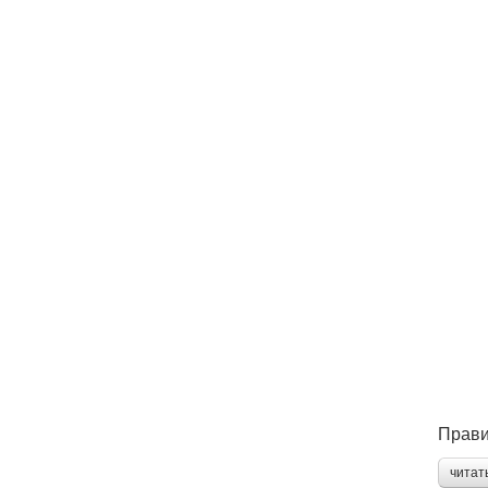
Прави
читат