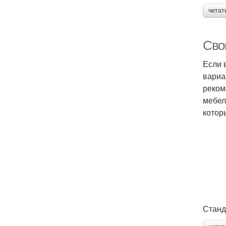
читат
Сво
Если 
вариа
реком
мебел
котор
Станд