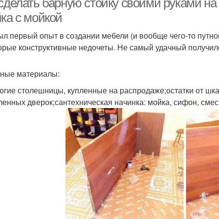
 сделать барную стойку своими руками на
йка с мойкой
ыл первый опыт в создании мебели (и вообще чего-то путно
орые конструктивные недочеты. Не самый удачный получился
ные материалы:
огие столешницы, купленные на распродаже;остатки от шк
ленных дверок;сантехническая начинка: мойка, сифон, сме