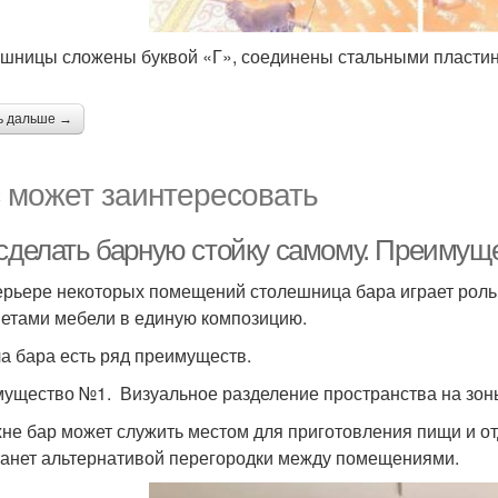
шницы сложены буквой «Г», соединены стальными пласти
ь дальше →
 может заинтересовать
 сделать барную стойку самому. Преиму
ерьере некоторых помещений столешница бара играет роль 
етами мебели в единую композицию.
ла бара есть ряд преимуществ.
ущество №1. Визуальное разделение пространства на зон
хне бар может служить местом для приготовления пищи и от
танет альтернативой перегородки между помещениями.