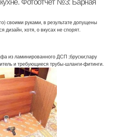
 кухне. Фотоотчет №3: Барная
го) своими руками, в результате допущены
 дизайн, хотя, о вкусах не спорят.
афа из ламинированного ДСП ;бруски;пару
ситель и требующиеся трубы-шланги-фитинги.