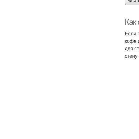
читат
Как
Если 
кофе 
для с
стену