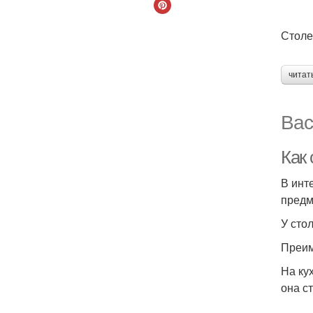
Столе
читат
Вас
Как
В инт
предм
У сто
Преим
На ку
она с