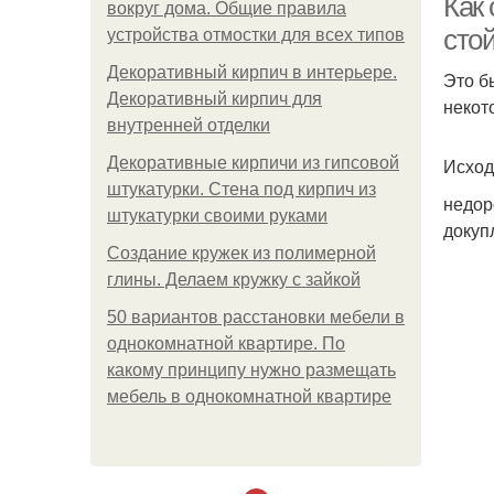
Как
вокруг дома. Общие правила
сто
устройства отмостки для всех типов
Декоративный кирпич в интерьере.
Это б
Декоративный кирпич для
некот
внутренней отделки
Декоративные кирпичи из гипсовой
Исход
штукатурки. Стена под кирпич из
недор
штукатурки своими руками
докуп
Создание кружек из полимерной
глины. Делаем кружку с зайкой
50 вариантов расстановки мебели в
однокомнатной квартире. По
какому принципу нужно размещать
мебель в однокомнатной квартире