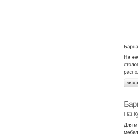
Барна
На не
столо
распо
читат
Бар
на к
Для м
мебел