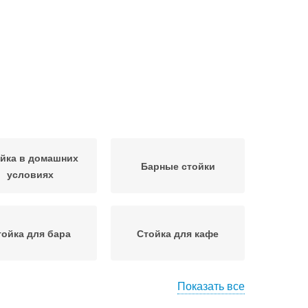
йка в домашних
Барные стойки
условиях
тойка для бара
Стойка для кафе
Показать все
а из гипсокартона