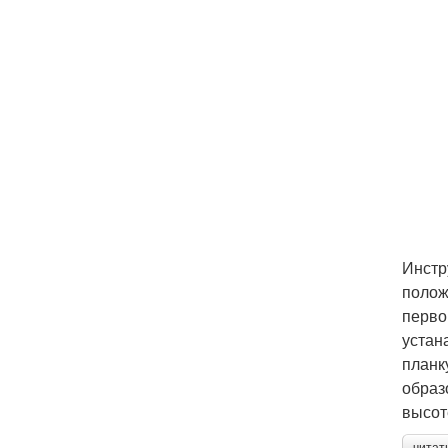
Инстр
полож
перво
устан
планк
образ
высот