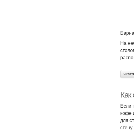
Барна
На не
столо
распо
читат
Как
Если 
кофе 
для с
стену