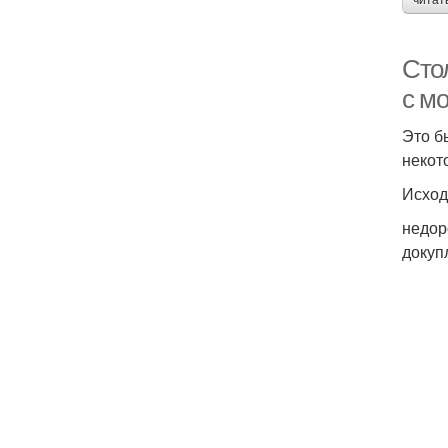
читат
Сто
с м
Это б
некот
Исход
недор
докуп