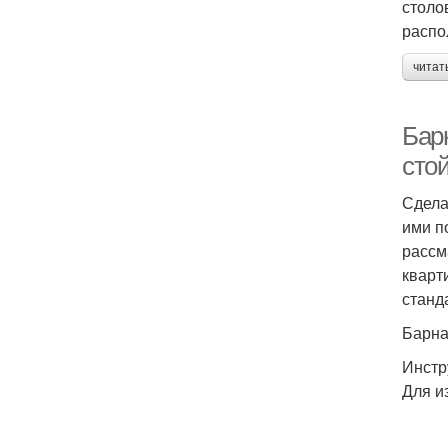
столо
распо
читат
Бар
стой
Сдела
ими п
рассм
кварт
станд
Барна
Инстр
Для и