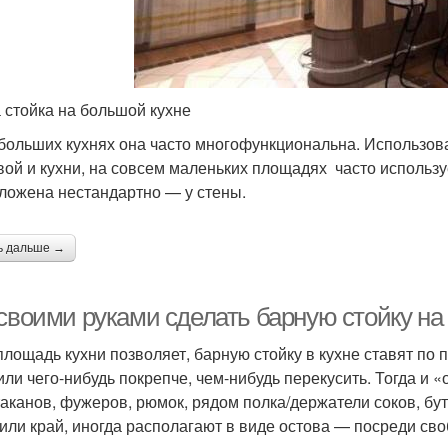
 стойка на большой кухне
больших кухнях она часто многофункциональна. Использова
вой и кухни, на совсем маленьких площадях часто использу
ложена нестандартно — у стены.
ь дальше →
 своими руками сделать барную стойку на
площадь кухни позволяет, барную стойку в кухне ставят по
или чего-нибудь покрепче, чем-нибудь перекусить. Тогда и 
таканов, фужеров, рюмок, рядом полка/держатели соков, бут
 или край, иногда располагают в виде остова — посреди св