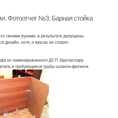
и. Фотоотчет №3: Барная стойка
го) своими руками, в результате допущены
 дизайн, хотя, о вкусах не спорят.
афа из ламинированного ДСП ;бруски;пару
ситель и требующиеся трубы-шланги-фитинги.