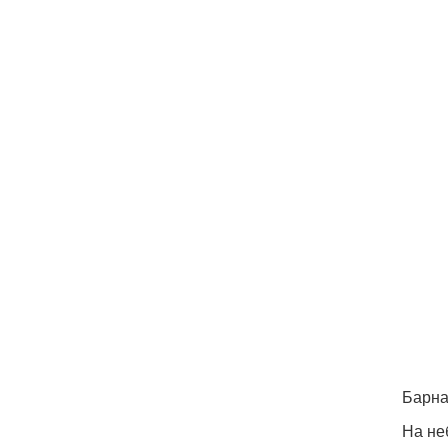
Барна
На не