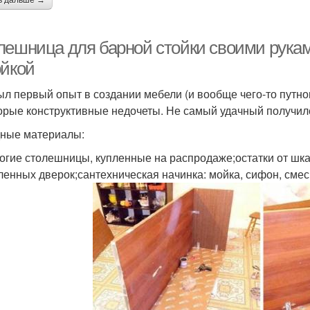
ь дальше →
лешница для барной стойки своими рукам
ойкой
ыл первый опыт в создании мебели (и вообще чего-то путно
орые конструктивные недочеты. Не самый удачный получился
ные материалы:
огие столешницы, купленные на распродаже;остатки от шк
ленных дверок;сантехническая начинка: мойка, сифон, сме