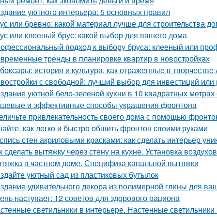
ный ремонт: как экономить деньги и время
здание уютного интерьера: 5 основных правил
ус или бревно: какой материал лучше для строительства д
ус или клееный брус: какой выбор для вашего дома
офессиональный подход к выбору бруса: клееный или пр
временные тренды в планировке квартир в новостройках
боксары: история и культура, как отраженные в творчестве
востройки с свободной: лучший выбор для инвестиций или
здание уютной бело-зеленой кухни в 10 квадратных метрах
шевые и эффективные способы украшения фронтона
еличьте привлекательность своего дома с помощью фронто
найте, как легко и быстро обшить фронтон своими руками
спись стен акриловыми красками: как сделать интерьер ун
к сделать вытяжку через стену на кухне. Установка воздухо
тяжка в частном доме. Специфика канальной вытяжки
здайте уютный сад из пластиковых бутылок
здание удивительного декора из полимерной глины для ва
ень наступает: 12 советов для здорового рациона
стенные светильники в интерьере. Настенные светильники 