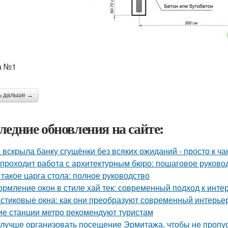
а №1
ь дальше →
ледние обновления на сайте:
 вскрыла банку сгущёнки без всяких ожиданий - просто к ча
 проходит работа с архитектурным бюро: пошаговое руково
 такое царга стола: полное руководство
рмление окон в стиле хай тек: современный подход к инте
стиковые окна: как они преобразуют современный интерье
ие станции метро рекомендуют туристам
 лучше организовать посещение Эрмитажа, чтобы не пропус