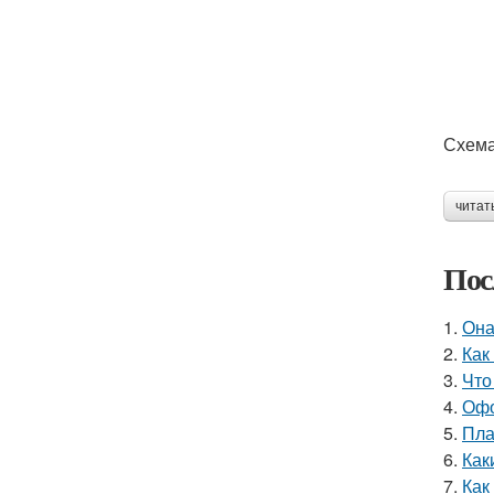
Схем
читат
Пос
1.
Она
2.
Как
3.
Что
4.
Офо
5.
Пла
6.
Как
7.
Как