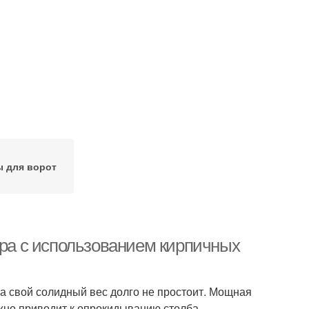
 для ворот
ора с использованием кирпичных
а свой солидный вес долго не простоит. Мощная
ежно приводит к опрокидыванию столба,