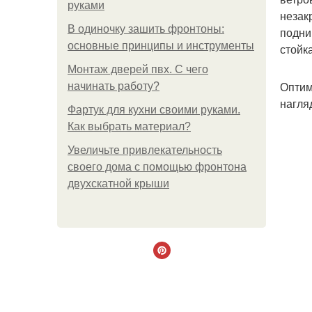
руками
незак
В одиночку зашить фронтоны:
подни
основные принципы и инструменты
стойк
Монтаж дверей пвх. С чего
Оптим
начинать работу?
нагля
Фартук для кухни своими руками.
Как выбрать материал?
Увеличьте привлекательность
своего дома с помощью фронтона
двухскатной крыши