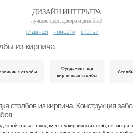
ДИЗАЙН ИНТЕРЬЕРА
лучшие идеи декора и дизайна!
главная
новости
статьи
лбы из кирпича
Фундамент под
ирпичные столбы
Столбы
кирпичные столбы
дка столбов из кирпича. Конструкция заб
лбов
адежной связи с фундаментом кирпичный столб, несмотря н
вая нагрузка, действуя на сплошные секции забора, неизб