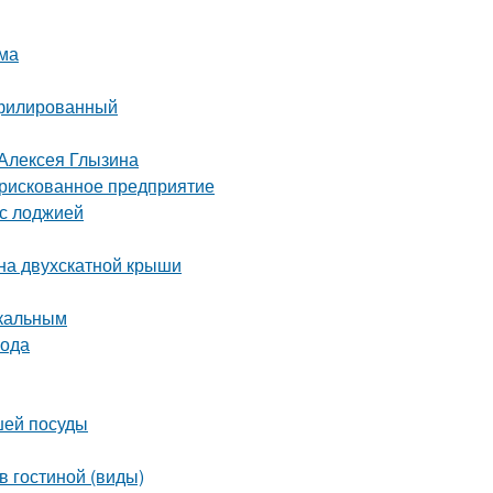
ома
офилированный
 Алексея Глызина
 рискованное предприятие
 с лоджией
на двухскатной крыши
икальным
вода
шей посуды
в гостиной (виды)