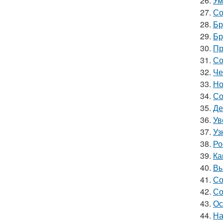
26.
Ум
27.
Со
28.
Бр
29.
Бр
30.
Пр
31.
Со
32.
Че
33.
Но
34.
Со
35.
Де
36.
Ув
37.
Уз
38.
Ро
39.
Ка
40.
Вы
41.
Со
42.
Со
43.
Ос
44.
На