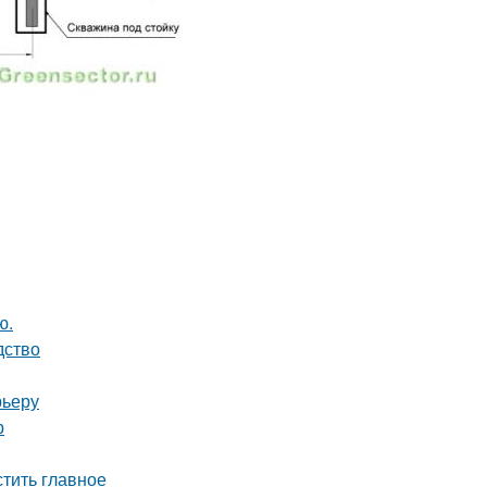
ю.
дство
рьеру
р
тить главное