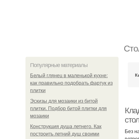
Сто
Популярные материалы
К
Белый глянец в маленькой кухне:
как правильно подобрать фартук из
плитки
Эскизы для мозаики из битой
плитки. Подбор битой плитки для
Кла
мозаики
сто
Конструкция душа летнего. Как
Без н
построить летний душ своими
ветро