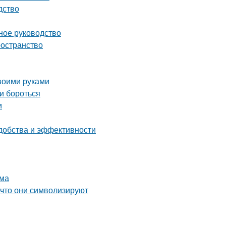
дство
ное руководство
ространство
воими руками
и бороться
и
удобства и эффективности
ома
 что они символизируют