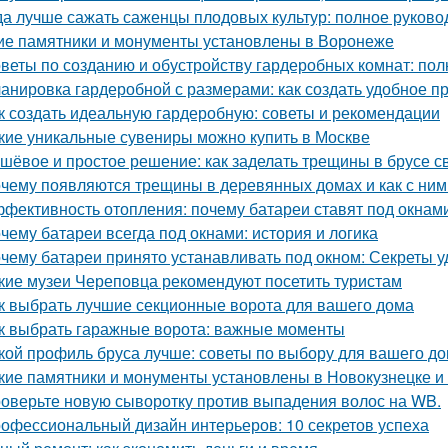
да лучше сажать саженцы плодовых культур: полное руково
ие памятники и монументы установлены в Воронеже
веты по созданию и обустройству гардеробных комнат: пол
анировка гардеробной с размерами: как создать удобное п
к создать идеальную гардеробную: советы и рекомендации
кие уникальные сувениры можно купить в Москве
шёвое и простое решение: как заделать трещины в брусе с
чему появляются трещины в деревянных домах и как с ним
фективность отопления: почему батареи ставят под окнам
чему батареи всегда под окнами: история и логика
чему батареи принято устанавливать под окном: Секреты 
кие музеи Череповца рекомендуют посетить туристам
к выбрать лучшие секционные ворота для вашего дома
к выбрать гаражные ворота: важные моменты
кой профиль бруса лучше: советы по выбору для вашего д
кие памятники и монументы установлены в Новокузнецке и
оверьте новую сыворотку против выпадения волос на WB.
офессиональный дизайн интерьеров: 10 секретов успеха