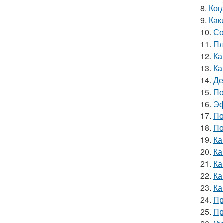
8.
Ког
9.
Как
10.
Со
11.
Пл
12.
Ка
13.
Ка
14.
Де
15.
По
16.
Эф
17.
По
18.
По
19.
Ка
20.
Ка
21.
Ка
22.
Ка
23.
Ка
24.
Пр
25.
Пр