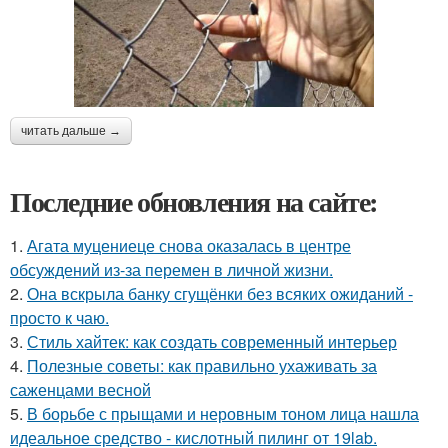
читать дальше →
Последние обновления на сайте:
1.
Агата муцениеце снова оказалась в центре
обсуждений из-за перемен в личной жизни.
2.
Она вскрыла банку сгущёнки без всяких ожиданий -
просто к чаю.
3.
Стиль хайтек: как создать современный интерьер
4.
Полезные советы: как правильно ухаживать за
саженцами весной
5.
В борьбе с прыщами и неровным тоном лица нашла
идеальное средство - кислотный пилинг от 19lab.