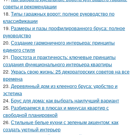
советы и рекомендации
18.
Типы гаражных ворот: полное руководство по
классификации
19.
Размеры и пазы профилированного бруса: полное
руководство
20.
Создание гармоничного интерьера: принципы
единого стиля
21.
Простота и практичность: ключевые принципы
создания функционального интерьера квартиры
22.
Укрась свою жизнь: 25 декораторских советов на все
времена
23.
Деревянный дом из клееного бруса: удобство и
эстетика
24.
Брус для дома: как выбрать наилучший вариант
25.
Разбираемся в плюсах и минусах квартир с
свободной планировкой
26.
Стильные белые кухни с зеленым акцентом: как
создать уютный интерьер