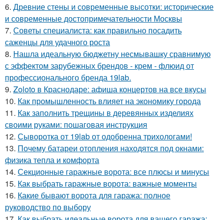
6.
Древние стены и современные высотки: исторические
и современные достопримечательности Москвы
7.
Советы специалиста: как правильно посадить
саженцы для удачного роста
8.
Нашла идеальную бюджетну несмывашку сравнимую
с эффектом зарубежных брендов - крем - флюид от
профессионального бренда 19lab.
9.
Zoloto в Краснодаре: афиша концертов на все вкусы
10.
Как промышленность влияет на экономику города
11.
Как заполнить трещины в деревянных изделиях
своими руками: пошаговая инструкция
12.
Сыворотка от 19lab от одобренна трихологами!
13.
Почему батареи отопления находятся под окнами:
физика тепла и комфорта
14.
Секционные гаражные ворота: все плюсы и минусы
15.
Как выбрать гаражные ворота: важные моменты
16.
Какие бывают ворота для гаража: полное
руководство по выбору
17.
Как выбрать идеальные ворота для вашего гаража: