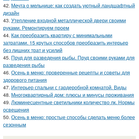
42.
Мечта о мельнице: как создать уютный ландшафтный
дизайн
43.
Утепление входной металлической двери своими
руками. Ремонтируем проем
44.
Как преобразить квартиру с минимальными
затратами. 15 крутых способов преобразить интерьер
без лишних трат и усилий
45.
Пруд для разведения рыбы. Пруд своими руками для
разведения рыбы
46.
Осень в меню: проверенные рецепты и советы для
здорового питания
47.
Интерьер спальни с гардеробной комнатой. Виды
48.
Многоквартирный дом: плюсы и минусы проживания
49.
Люминесцентные светильники количество лк. Нормы
освещения
50.
Осень в меню: простые способы сделать меню более
сезонным