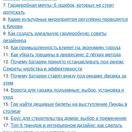
7.
Гардеробная мечты: 5 ошибок, которых не стоит
допускать
8.
Какие культурные мероприятия регулярно проводятся
в Кирове
9.
Как создать идеальную гардеробную: советы
дизайнера
10.
Как промышленность влияет на экономику города
11.
Как убрать трещины в древесине: 2 лёгких метода
12.
Почему батареи принято устанавливать под окном:
Секреты удобства и эффективности
13.
Почему батареи ставят внизу под окнами: физика за
этим
14.
Ворота для гаража подъемные: выбор, установка и
уход
15.
Где найти дешевые билеты на выступление Линды в
столице
16.
Брус для строительства домов: выбор и применение
17.
Топ-5 трендов в интерьерном дизайне: как сделать