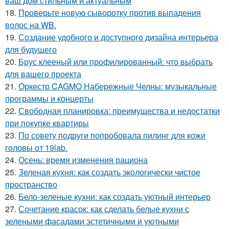
ваш дом стильным и актуальным
18.
Проверьте новую сыворотку против выпадения
волос на WB.
19.
Создание удобного и доступного дизайна интерьера
для будущего
20.
Брус клееный или профилированный: что выбрать
для вашего проекта
21.
Оркестр CAGMO Набережные Челны: музыкальные
программы и концерты
22.
Свободная планировка: преимущества и недостатки
при покупке квартиры
23.
По совету подруги попробовала пилинг для кожи
головы от 19lab.
24.
Осень: время изменения рациона
25.
Зеленая кухня: как создать экологически чистое
пространство
26.
Бело-зеленые кухни: как создать уютный интерьер
27.
Сочетание красок: как сделать белые кухни с
зелеными фасадами эстетичными и уютными