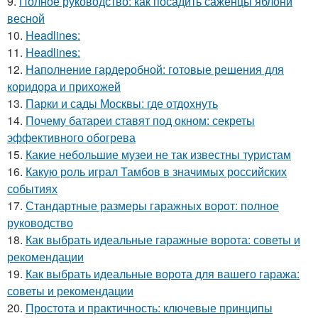
9.
Полное руководство: как посадить саженцы яблони
весной
10.
Headlines:
11.
Headlines:
12.
Наполнение гардеробной: готовые решения для
коридора и прихожей
13.
Парки и сады Москвы: где отдохнуть
14.
Почему батареи ставят под окном: секреты
эффективного обогрева
15.
Какие небольшие музеи не так известны туристам
16.
Какую роль играл Тамбов в значимых российских
событиях
17.
Стандартные размеры гаражных ворот: полное
руководство
18.
Как выбрать идеальные гаражные ворота: советы и
рекомендации
19.
Как выбрать идеальные ворота для вашего гаража:
советы и рекомендации
20.
Простота и практичность: ключевые принципы