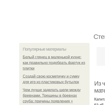
Сте
Популярные материалы
Белый глянец в маленькой кухне:
как правильно подобрать фартук из
плитки
Создай свою косметичку и сумку
для игр из пластиковых бутылок
Из 
мат
Чем лучше заделать щели между
бревнами. Трещины в бревнах
Капит
сруба: причины появления +
52 дБ