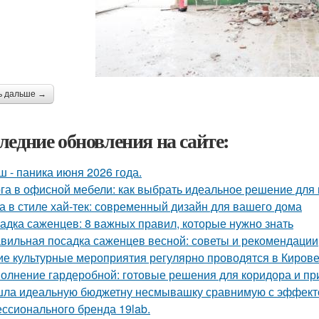
ь дальше →
ледние обновления на сайте:
ш - паника июня 2026 года.
га в офисной мебели: как выбрать идеальное решение для
а в стиле хай-тек: современный дизайн для вашего дома
адка саженцев: 8 важных правил, которые нужно знать
вильная посадка саженцев весной: советы и рекомендации
ие культурные мероприятия регулярно проводятся в Киров
олнение гардеробной: готовые решения для коридора и п
ла идеальную бюджетну несмывашку сравнимую с эффектом
ссионального бренда 19lab.