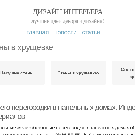
ДИЗАЙН ИНТЕРЬЕРА
лучшие идеи декора и дизайна!
главная
новости
статьи
ны в хрущевке
Стен 
Несущие стены
Стены в хрущевках
хр
чего перегородки в панельных домах. Инд
ериалов
альные железобетонные перегородки в панельных домах о
, в монолитных домах — ∆RW 53-55 дБ.Кладка из полнотело