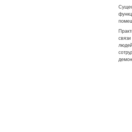
Сущес
функц
помещ
Практ
связи
людей
сотру
демон