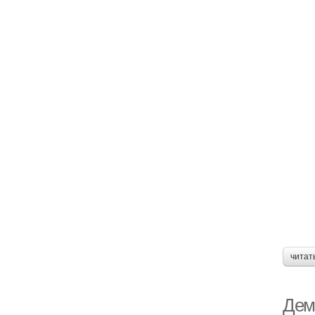
читат
Дем