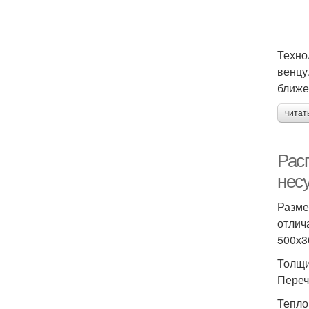
Техно
венцу
ближе
читат
Рас
нес
Разме
отлич
500х3
Толщи
Переч
Тепло