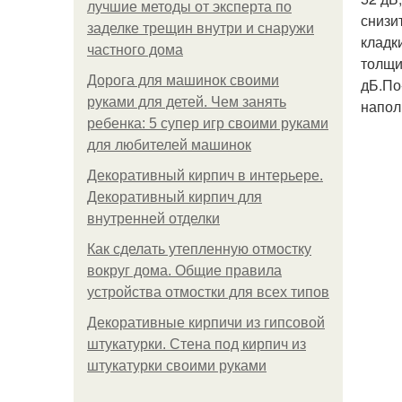
лучшие методы от эксперта по
снизи
заделке трещин внутри и снаружи
кладк
частного дома
толщи
Дорога для машинок своими
дБ.По
руками для детей. Чем занять
напол
ребенка: 5 супер игр своими руками
для любителей машинок
Декоративный кирпич в интерьере.
Декоративный кирпич для
внутренней отделки
Как сделать утепленную отмостку
вокруг дома. Общие правила
устройства отмостки для всех типов
Декоративные кирпичи из гипсовой
штукатурки. Стена под кирпич из
штукатурки своими руками