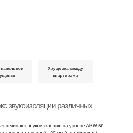
в панельной
Хрущевка между
ущевке
квартирами
екс звукоизоляции различных
беспечивают звукоизоляцию на уровне ∆RW 50-
го кирпича толщиной 120 мм (в полкирпича)