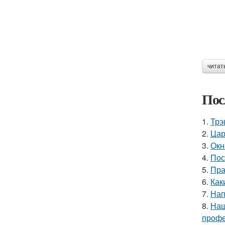
читат
Пос
1.
Трэ
2.
Цар
3.
Окн
4.
Пос
5.
Пра
6.
Как
7.
Нап
8.
Наш
профе