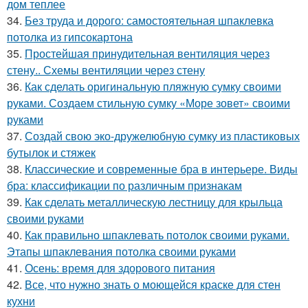
дом теплее
34.
Без труда и дорого: самостоятельная шпаклевка
потолка из гипсокартона
35.
Простейшая принудительная вентиляция через
стену.. Схемы вентиляции через стену
36.
Как сделать оригинальную пляжную сумку своими
руками. Создаем стильную сумку «Море зовет» своими
руками
37.
Создай свою эко-дружелюбную сумку из пластиковых
бутылок и стяжек
38.
Классические и современные бра в интерьере. Виды
бра: классификации по различным признакам
39.
Как сделать металлическую лестницу для крыльца
своими руками
40.
Как правильно шпаклевать потолок своими руками.
Этапы шпаклевания потолка своими руками
41.
Осень: время для здорового питания
42.
Все, что нужно знать о моющейся краске для стен
кухни