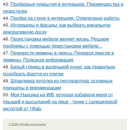
43.
Пробковые покрытия в интерьере. Преимущества и
недостатки
44.
Пробка на стене в интерьере. Отделочные работы
45.
Интерьеры и фасады: как выбрать идеальную
декоративную доску
46.
Перестановка мебели меняет жизнь. Решаем
проблемы с помощью перестановки мебели...
47.
Перевести люмены в люксы. Перевод люксов в
люмены. Полезная информация
48.
Белый глянец в маленькой кухне: как правильно
подобрать фартук из плитки
49.
Шпаклевка потолка из гипсокартона: основные
принципы и рекомендации
50.
Моя Находка на WB, которая избавила меня от
прыщей и высыпаний на лице - тоник с салициловой
кислотой от 19lab.
© 2026 Дизайн интерьера