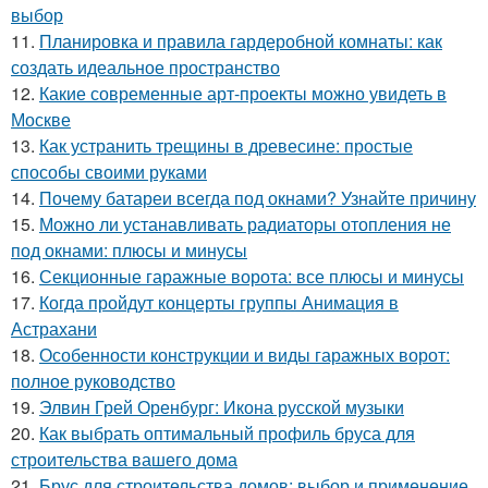
выбор
11.
Планировка и правила гардеробной комнаты: как
создать идеальное пространство
12.
Какие современные арт-проекты можно увидеть в
Москве
13.
Как устранить трещины в древесине: простые
способы своими руками
14.
Почему батареи всегда под окнами? Узнайте причину
15.
Можно ли устанавливать радиаторы отопления не
под окнами: плюсы и минусы
16.
Секционные гаражные ворота: все плюсы и минусы
17.
Когда пройдут концерты группы Анимация в
Астрахани
18.
Особенности конструкции и виды гаражных ворот:
полное руководство
19.
Элвин Грей Оренбург: Икона русской музыки
20.
Как выбрать оптимальный профиль бруса для
строительства вашего дома
21.
Брус для строительства домов: выбор и применение