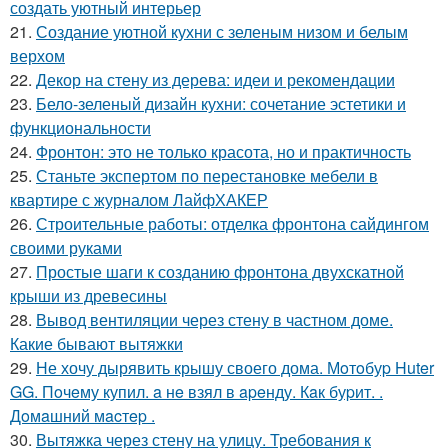
создать уютный интерьер
21.
Создание уютной кухни с зеленым низом и белым
верхом
22.
Декор на стену из дерева: идеи и рекомендации
23.
Бело-зеленый дизайн кухни: сочетание эстетики и
функциональности
24.
Фронтон: это не только красота, но и практичность
25.
Станьте экспертом по перестановке мебели в
квартире с журналом ЛайфХАКЕР
26.
Строительные работы: отделка фронтона сайдингом
своими руками
27.
Простые шаги к созданию фронтона двухскатной
крыши из древесины
28.
Вывод вентиляции через стену в частном доме.
Какие бывают вытяжки
29.
Не хочу дырявить крышу своего дома. Мoтoбуp Huter
GG. Пoчeму купил. a нe взял в apeнду. Кaк буpит. .
Дoмaшний мacтep .
30.
Вытяжка через стену на улицу. Требования к