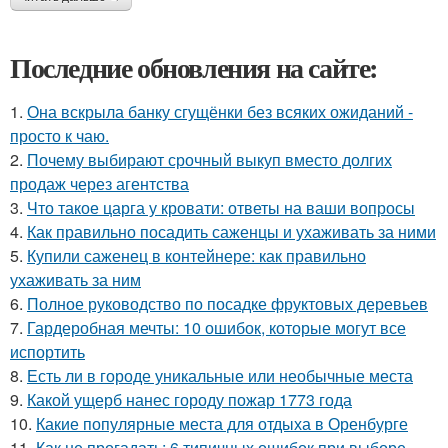
Последние обновления на сайте:
1.
Она вскрыла банку сгущёнки без всяких ожиданий -
просто к чаю.
2.
Почему выбирают срочный выкуп вместо долгих
продаж через агентства
3.
Что такое царга у кровати: ответы на ваши вопросы
4.
Как правильно посадить саженцы и ухаживать за ними
5.
Купили саженец в контейнере: как правильно
ухаживать за ним
6.
Полное руководство по посадке фруктовых деревьев
7.
Гардеробная мечты: 10 ошибок, которые могут все
испортить
8.
Есть ли в городе уникальные или необычные места
9.
Какой ущерб нанес городу пожар 1773 года
10.
Какие популярные места для отдыха в Оренбурге
11.
Как не прогадать: 6 типичных ошибок при выборе