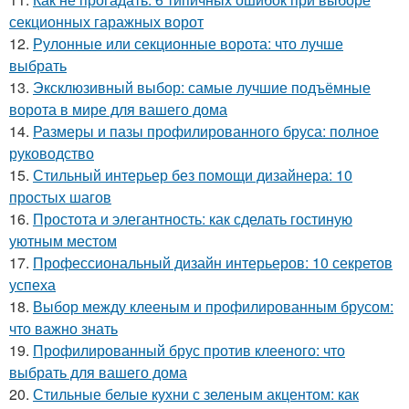
секционных гаражных ворот
12.
Рулонные или секционные ворота: что лучше
выбрать
13.
Эксклюзивный выбор: самые лучшие подъёмные
ворота в мире для вашего дома
14.
Размеры и пазы профилированного бруса: полное
руководство
15.
Стильный интерьер без помощи дизайнера: 10
простых шагов
16.
Простота и элегантность: как сделать гостиную
уютным местом
17.
Профессиональный дизайн интерьеров: 10 секретов
успеха
18.
Выбор между клееным и профилированным брусом:
что важно знать
19.
Профилированный брус против клееного: что
выбрать для вашего дома
20.
Стильные белые кухни с зеленым акцентом: как