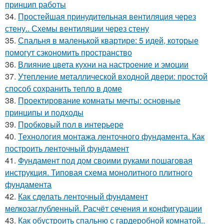
принцип работы
34.
Простейшая принудительная вентиляция через
стену.. Схемы вентиляции через стену
35.
Спальня в маленькой квартире: 5 идей, которые
помогут сэкономить пространство
36.
Влияние цвета кухни на настроение и эмоции
37.
Утепление металлической входной двери: простой
способ сохранить тепло в доме
38.
Проектирование комнаты мечты: основные
принципы и подходы
39.
Пробковый пол в интерьере
40.
Технология монтажа ленточного фундамента. Как
построить ленточный фундамент
41.
Фундамент под дом своими руками пошаговая
инструкция. Типовая схема монолитного плитного
фундамента
42.
Как сделать ленточный фундамент
мелкозаглубленный. Расчёт сечения и конфигурации
43.
Как обустроить спальню с гардеробной комнатой..