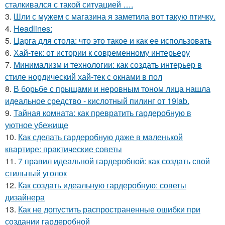
сталкивался с такой ситуацией ….
3.
Шли с мужем с магазина я заметила вот такую птичку.
4.
Headlines:
5.
Царга для стола: что это такое и как ее использовать
6.
Хай-тек: от истории к современному интерьеру
7.
Минимализм и технологии: как создать интерьер в
стиле нордический хай-тек с окнами в пол
8.
В борьбе с прыщами и неровным тоном лица нашла
идеальное средство - кислотный пилинг от 19lab.
9.
Тайная комната: как превратить гардеробную в
уютное убежище
10.
Как сделать гардеробную даже в маленькой
квартире: практические советы
11.
7 правил идеальной гардеробной: как создать свой
стильный уголок
12.
Как создать идеальную гардеробную: советы
дизайнера
13.
Как не допустить распространенные ошибки при
создании гардеробной