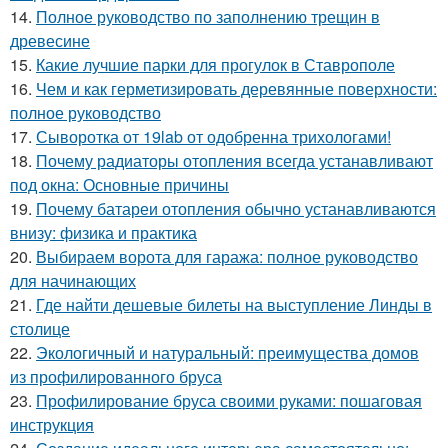
14.
Полное руководство по заполнению трещин в
древесине
15.
Какие лучшие парки для прогулок в Ставрополе
16.
Чем и как герметизировать деревянные поверхности:
полное руководство
17.
Сыворотка от 19lab от одобренна трихологами!
18.
Почему радиаторы отопления всегда устанавливают
под окна: Основные причины
19.
Почему батареи отопления обычно устанавливаются
внизу: физика и практика
20.
Выбираем ворота для гаража: полное руководство
для начинающих
21.
Где найти дешевые билеты на выступление Линды в
столице
22.
Экологичный и натуральный: преимущества домов
из профилированного бруса
23.
Профилирование бруса своими руками: пошаговая
инструкция