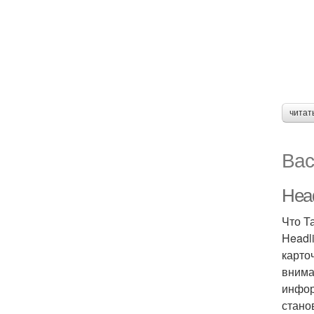
читат
Вас
Head
Что Т
Headl
карто
внима
инфор
стано