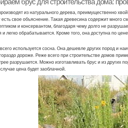
ираем брус для строительства дома: пр
производят из натурального дерева, преимущественно хвойн
 есть свое объяснение. Такая древесина содержит много с
ептиком и консервантом, благодаря чему долго не разруша
я и легко обрабатывается. Кроме того, она доступна по цене
всего используется сосна. Она дешевле других пород и наи
 гораздо дороже. Реже всего при строительстве домов примен
трее разрушается. Можно изготавливать брус и из других пор
 случае цена будет заоблачной.