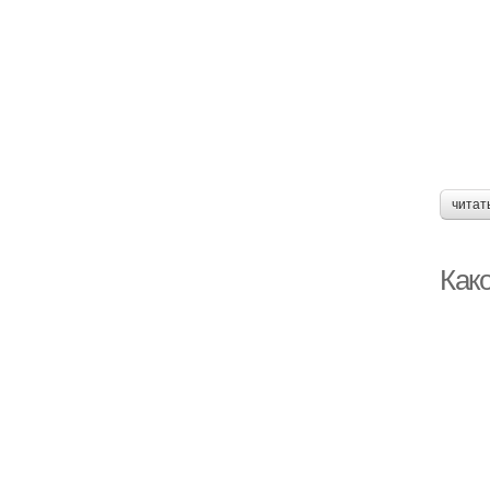
читат
Как