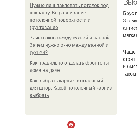
Выб
Нужно ли шпаклевать потолок под
Брус 
покраску. Выравнивание
Этому
потолочной поверхности и
антис
грунтование
мягка
Зачем окно между кухней и ванной.
Зачем нужно окно между ванной и
Чаще 
кухней?
стоят
Как правильно отделать фронтоны
и быс
дома на даче
таком
Как выбрать карниз потолочный
для штор. Какой потолочный карниз
выбрать