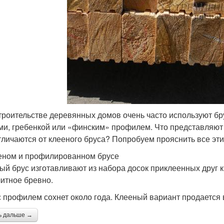
троительстве деревянных домов очень часто используют б
ми, гребенкой или «финским» профилем. Что представляют 
тличаются от клееного бруса? Попробуем прояснить все эт
еном и профилированном брусе
ый брус изготавливают из набора досок приклеенных друг к
итное бревно.
с профилем сохнет около года. Клееный вариант продается
ь дальше →