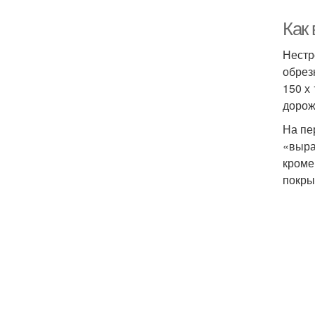
Как
Нестр
обрез
150 х
дорож
На пе
«выра
кроме
покры