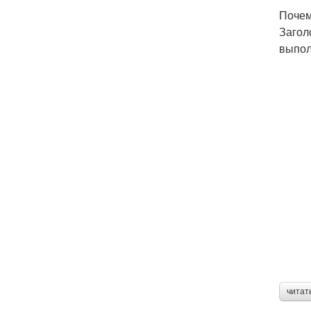
Почем
Загол
выпол
читат