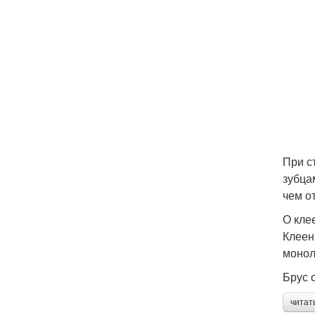
При с
зубца
чем о
О кле
Клеен
монол
Брус 
читат