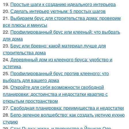
19.
Простые шаги к созданию идеального интерьера
20.
Сделать интерьер уютным: 5 простых шагов
21.
Выбираем брус для строительства дома: проверим
все плюсы и минусы
22.
Профилированный брус или клееный: что выбрать
для дома
23.
Брус или бревно: какой материал лучше для
строительства дома
24.
Деревянный дом из клееного бруса: удобство и
эстетика
25.
Профилированный брус против клееного: что
выбрать для вашего дома
26.
Откройте для себя возможности свободной
планировки: достоинства и недостатки квартир с
открытым пространством
27.
Свободная планировка: преимущества и недостатки
28.
Бело-зеленое волшебство: как создать уютную кухню
студию
29.
Стас Пьеха: жизнь и творчество в Йошкар-Оле