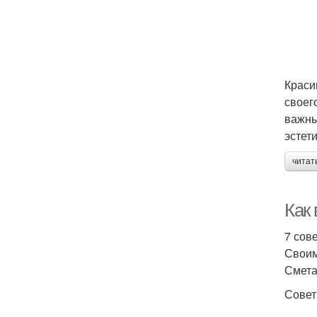
Краси
своег
важны
эстет
читат
Как
7 сов
Своим
Смета
Совет 