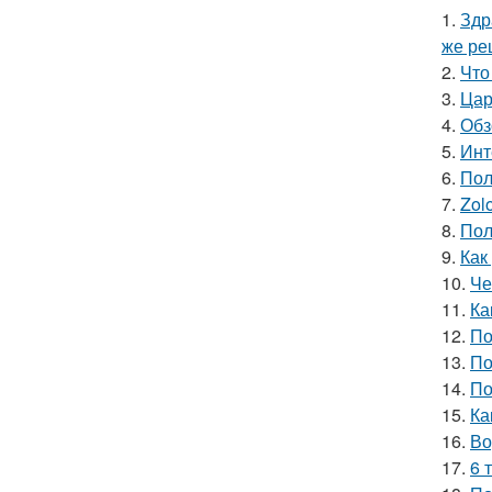
1.
Здр
же ре
2.
Что
3.
Цар
4.
Обз
5.
Инт
6.
Пол
7.
Zol
8.
Пол
9.
Как
10.
Че
11.
Ка
12.
По
13.
По
14.
По
15.
Ка
16.
Во
17.
6 