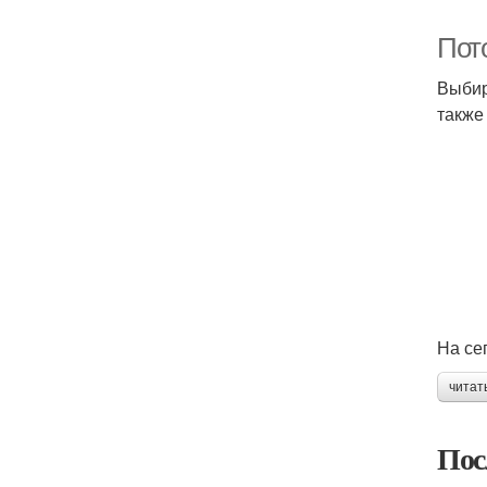
Пот
Выбир
также 
На се
читат
Пос