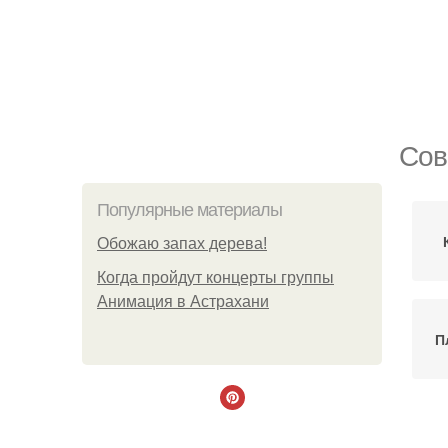
Сов
Популярные материалы
Обожaю зaпах деpева!
Когда пройдут концерты группы
Анимация в Астрахани
П