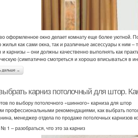
во оформленное окно делает комнату еще более уютной. 
о жилья как сами окна, так и различные аксессуары к ним –
 и карнизы – они должны качественно выполнять как практ
ическую (симпатично смотреться и хорошо вписываться в ин
ь дальше →
 выбрать карниз потолочный для штор. Ка
етов по выбору потолочного «шинного» карниза для штор
и профессиональными рекомендациями, как выбрать потоло
нина, менеджер отдела по продаже потолочных карнизов 
№ 1 – разобраться, что это за карниз