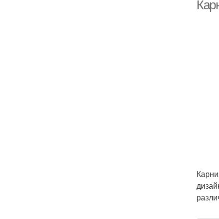
Кар
Карни
дизай
разли