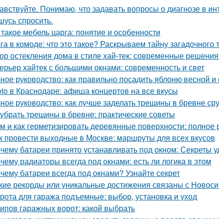
авствуйте. Понимаю, что задавать вопросы о диагнозе в ин
шусь спросить.
 такое мебель царга: понятие и особенности
га в комоде: что это такое? Раскрываем тайну загадочного
ор остекления дома в стиле хай-тек: современные решения
ерьер хайтек с большими окнами: современность и свет
ное руководство: как правильно посадить яблоню весной и
oto в Краснодаре: афиша концертов на все вкусы
ное руководство: как лучше заделать трещины в бревне ср
 убрать трещины в бревне: практические советы
м и как герметизировать деревянные поверхности: полное 
к провести выходные в Москве: маршруты для всех вкусов
чему батареи принято устанавливать под окном: Секреты 
чему радиаторы всегда под окнами: есть ли логика в этом
чему батареи всегда под окнами? Узнайте секрет
кие рекорды или уникальные достижения связаны с Новос
рота для гаража подъемные: выбор, установка и уход
типов гаражных ворот: какой выбрать