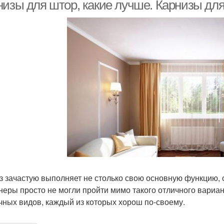
или
низы для штор, какие лучше. Карнизы дл
з зачастую выполняет не столько свою основную функцию, 
неры просто не могли пройти мимо такого отличного вариа
чных видов, каждый из которых хорош по-своему.