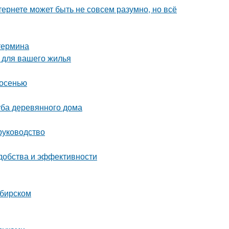
тернете может быть не совсем разумно, но всё
 термина
 для вашего жилья
 осенью
уба деревянного дома
руководство
удобства и эффективности
ибирском