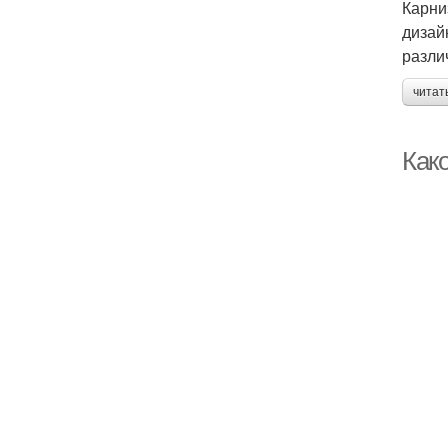
Карни
дизай
разли
читат
Как