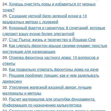
24.
Хочешь очистить поры и избавиться от черных
точек?
25.
Создание уютной бело-зеленой кухни в 10
квадратных метрах с лоджией
26.
Кухонный фартук и гарнитура: 8 сочетаний, которые
сделают вашу кухню более элегантной
27.
Стас Пьеха: жизнь и творчество в Йошкар-Оле
28.
Как сделать фронтон крыши своими руками: простые
инструкции для начинающих
29.
Отделка фронтона частного дома: 10 вопросов и
ответы
30.
Как правильно отделать фронтоны дома на даче
31.
Решаем проблему трещин: как и чем заделывать
древесину
32.
Утепление железной входной двери: лучшие
материалы и методы
33.
Расчет материалов для опалубки фундамента.
Информация по назначению калькулятора
34.
Сверкающие украшения: создание ложек с декором