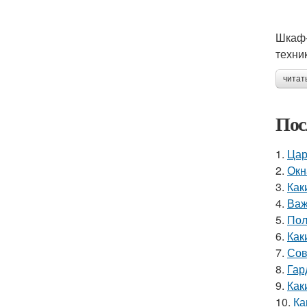
Шкаф-
техни
читат
Пос
1.
Цар
2.
Окн
3.
Как
4.
Важ
5.
Пол
6.
Как
7.
Сов
8.
Гар
9.
Как
10.
Ка