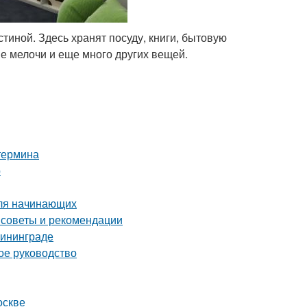
иной. Здесь хранят посуду, книги, бытовую
е мелочи и еще много других вещей.
 термина
р
для начинающих
 советы и рекомендации
лининграде
ое руководство
оскве