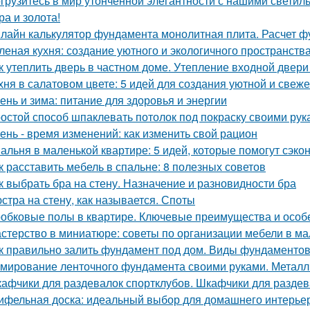
грузитесь в мир утонченной элегантности с нашими светиль
ра и золота!
лайн калькулятор фундамента монолитная плита. Расчет 
леная кухня: создание уютного и экологичного пространств
к утеплить дверь в частном доме. Утепление входной двери
хня в салатовом цвете: 5 идей для создания уютной и свеже
ень и зима: питание для здоровья и энергии
остой способ шпаклевать потолок под покраску своими рук
ень - время изменений: как изменить свой рацион
альня в маленькой квартире: 5 идей, которые помогут сэко
к расставить мебель в спальне: 8 полезных советов
к выбрать бра на стену. Назначение и разновидности бра
стра на стену, как называется. Споты
обковые полы в квартире. Ключевые преимущества и особ
стерство в миниатюре: советы по организации мебели в ма
к правильно залить фундамент под дом. Виды фундаменто
мирование ленточного фундамента своими руками. Металл
афчики для раздевалок спортклубов. Шкафчики для раздева
ифельная доска: идеальный выбор для домашнего интерье