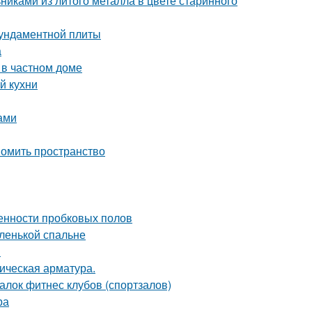
никами из литого металла в цвете старинного
фундаментной плиты
а
 в частном доме
й кухни
ами
номить пространство
енности пробковых полов
ленькой спальне
в
ическая арматура.
лок фитнес клубов (спортзалов)
ра