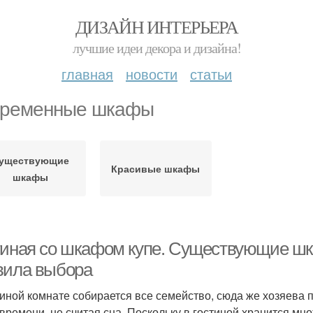
ДИЗАЙН ИНТЕРЬЕРА
лучшие идеи декора и дизайна!
главная
новости
статьи
ременные шкафы
уществующие
Красивые шкафы
шкафы
тиная со шкафом купе. Существующие шка
вила выбора
тиной комнате собирается все семейство, сюда же хозяева 
 времени, не считая сна. Поскольку в гостиной хранится мн