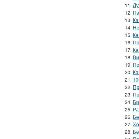
11.
Лу
12.
Па
13.
Ка
14.
Не
15.
Ка
16.
По
17.
Ка
18.
Ви
19.
По
20.
Ка
21.
10
22.
Пр
23.
Пр
24.
Бр
25.
Ра
26.
Бе
27.
Хо
28.
Бе