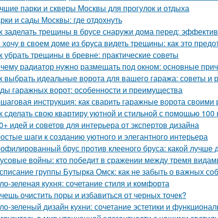
чшие парки и скверы Москвы для прогулок и отдыха
рки и сады Москвы: где отдохнуть
к заделать трещины в брусе снаружи дома перед: эффекти
 хочу в своем доме из бруса видеть трещины: как это предо
к убрать трещины в бревне: практические советы
чему радиатор нужно размещать под окном: основные при
к выбрать идеальные ворота для вашего гаража: советы и
ды гаражных ворот: особенности и преимущества
шаговая инструкция: как сварить гаражные ворота своими 
к сделать свою квартиру уютной и стильной с помощью 100 
0+ идей и советов для интерьера от экспертов дизайна
остые шаги к созданию уютного и элегантного интерьера
офилированный брус против клееного бруса: какой лучше 
усовые войны: кто победит в сражении между тремя видам
списание группы Бутырка Омск: как не забыть о важных со
ло-зеленая кухня: сочетание стиля и комфорта
чешь очистить поры и избавиться от черных точек?
ло-зеленый дизайн кухни: сочетание эстетики и функционал