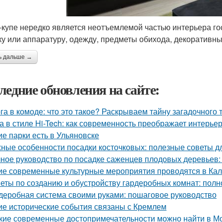
купе нередко является неотъемлемой частью интерьера гост
ку или аппаратуру, одежду, предметы обихода, декоративны
ь дальше →
ледние обновления на сайте:
га в комоде: что это такое? Раскрываем тайну загадочного
а в стиле Hi-Tech: как современность преображает интерье
ие парки есть в Ульяновске
ные особенности посадки косточковых: полезные советы 
ное руководство по посадке саженцев плодовых деревьев:
ие современные культурные мероприятия проводятся в Ка
еты по созданию и обустройству гардеробных комнат: полн
деробная система своими руками: пошаговое руководство
ие исторические события связаны с Кремлем
кие современные достопримечательности можно найти в М