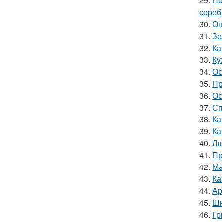
29.
По
сереб
30.
Он
31.
Зе
32.
Ка
33.
Ку
34.
Ос
35.
Пр
36.
Ос
37.
Сп
38.
Ка
39.
Ка
40.
Лю
41.
Пр
42.
Ма
43.
Ка
44.
Ар
45.
Шк
46.
Гр