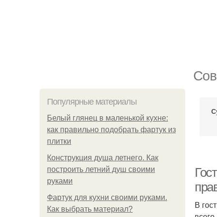
Сов
Популярные материалы
С
Белый глянец в маленькой кухне:
как правильно подобрать фартук из
плитки
Конструкция душа летнего. Как
построить летний душ своими
Гос
руками
пра
Фартук для кухни своими руками.
В гос
Как выбрать материал?
всего