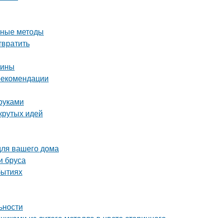
вные методы
твратить
чины
 рекомендации
руками
крутых идей
для вашего дома
и бруса
бытиях
ьности