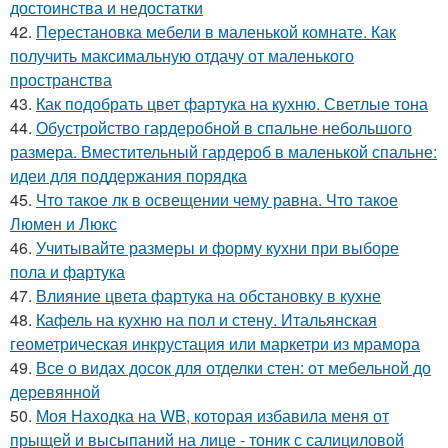
достоинства и недостатки
42.
Перестановка мебели в маленькой комнате. Как
получить максимальную отдачу от маленького
пространства
43.
Как подобрать цвет фартука на кухню. Светлые тона
44.
Обустройство гардеробной в спальне небольшого
размера. Вместительный гардероб в маленькой спальне:
идеи для поддержания порядка
45.
Что такое лк в освещении чему равна. Что такое
Люмен и Люкс
46.
Учитывайте размеры и форму кухни при выборе
пола и фартука
47.
Влияние цвета фартука на обстановку в кухне
48.
Кафель на кухню на пол и стену. Итальянская
геометрическая инкрустация или маркетри из мрамора
49.
Все о видах досок для отделки стен: от мебельной до
деревянной
50.
Моя Находка на WB, которая избавила меня от
прыщей и высыпаний на лице - тоник с салициловой