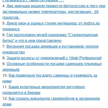
4.
Две девушки решили провести фотосессию в лесу при
экстремально низких температурах, достигавших - 35
градусов.
5.
Декор окон в разных стилях интерьера: от лофта до
прованса
6.
Где расположен музей-панорама "Сталинградская
битва" и что в нем представлено
7.
Весенняя посадка деревьев и кустарников: полное
руководство
8.
Защити волосы от повреждений с 19lab Professional!
9.
Основные особенности посадки саженцев плодовых
деревьев
10.
Как правильно посадить саженцы и ухаживать за
ними
11.
Какие культурные мероприятия регулярно
проводятся в Кирове
12.
Как создать идеальную гардеробную в загородном
доме