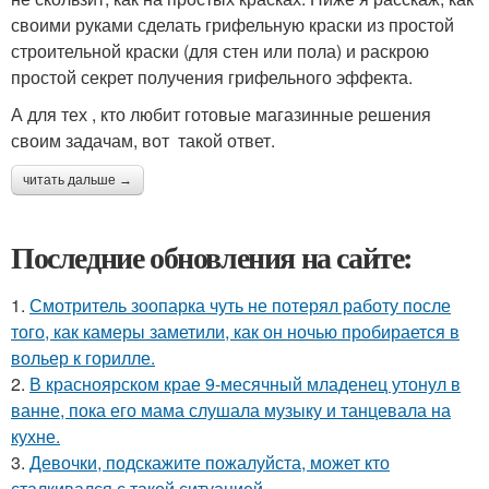
своими руками сделать грифельную краски из простой
строительной краски (для стен или пола) и раскрою
простой секрет получения грифельного эффекта.
А для тех , кто любит готовые магазинные решения
своим задачам, вот такой ответ.
читать дальше →
Последние обновления на сайте:
1.
Смотритель зоопарка чуть не потерял работу после
того, как камеры заметили, как он ночью пробирается в
вольер к горилле.
2.
В красноярском крае 9-месячный младенец утонул в
ванне, пока его мама слушала музыку и танцевала на
кухне.
3.
Девочки, подскажите пожалуйста, может кто
сталкивался с такой ситуацией ….