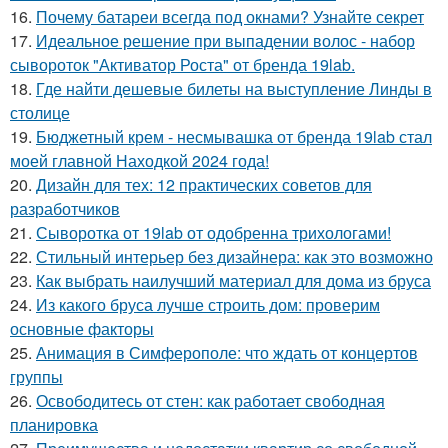
16.
Почему батареи всегда под окнами? Узнайте секрет
17.
Идеальное решение при выпадении волос - набор
сывороток "Активатор Роста" от бренда 19lab.
18.
Где найти дешевые билеты на выступление Линды в
столице
19.
Бюджетный крем - несмывашка от бренда 19lab стал
моей главной Находкой 2024 года!
20.
Дизайн для тех: 12 практических советов для
разработчиков
21.
Сыворотка от 19lab от одобренна трихологами!
22.
Стильный интерьер без дизайнера: как это возможно
23.
Как выбрать наилучший материал для дома из бруса
24.
Из какого бруса лучше строить дом: проверим
основные факторы
25.
Анимация в Симферополе: что ждать от концертов
группы
26.
Освободитесь от стен: как работает свободная
планировка