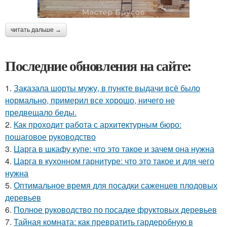
читать дальше →
Последние обновления на сайте:
1.
Заказала шорты мужу, в пункте выдачи всё было
нормально, примерил все хорошо, ничего не
предвещало беды.
2.
Как проходит работа с архитектурным бюро:
пошаговое руководство
3.
Царга в шкафу купе: что это такое и зачем она нужна
4.
Царга в кухонном гарнитуре: что это такое и для чего
нужна
5.
Оптимальное время для посадки саженцев плодовых
деревьев
6.
Полное руководство по посадке фруктовых деревьев
7.
Тайная комната: как превратить гардеробную в