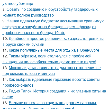
уютное убежище
8.
Советы по созданию и обустройству гардеробных
комнат: полное руководство
9.
Нашла идеальную бюджетну несмывашку сравнимую
с эффектом зарубежных брендов - крем - флюид от
профессионального бренда 19lab.
10.
Дешёвое и простое решение: как заделать трещины
в брусе своими руками
11.
Какие популярные места для отдыха в Оренбурге
12.
Таким образом, если столкнулся с проблемой
выпадения волос обязательно досмотри это видео!
13.
Можно ли устанавливать радиаторы отопления не
под окнами: плюсы и минусы
14.
Как выбрать идеальные гаражные ворота: советы
профессионалов
15.
Радио Тапок: История создания и их главные хиты на
сцене
16.
Больше нет смысла ходить по дорогим салонам,
когда есть эта бюджетная несмывашка!