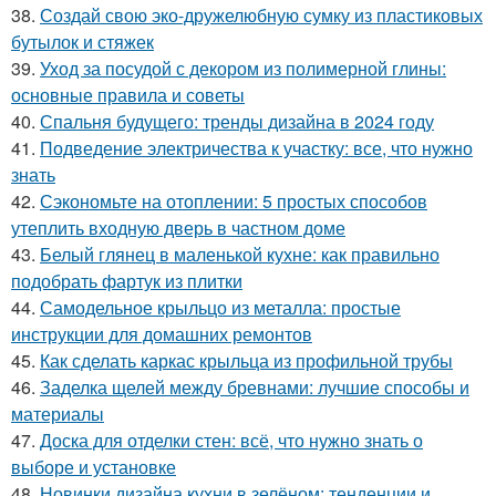
38.
Создай свою эко-дружелюбную сумку из пластиковых
бутылок и стяжек
39.
Уход за посудой с декором из полимерной глины:
основные правила и советы
40.
Спальня будущего: тренды дизайна в 2024 году
41.
Подведение электричества к участку: все, что нужно
знать
42.
Сэкономьте на отоплении: 5 простых способов
утеплить входную дверь в частном доме
43.
Белый глянец в маленькой кухне: как правильно
подобрать фартук из плитки
44.
Самодельное крыльцо из металла: простые
инструкции для домашних ремонтов
45.
Как сделать каркас крыльца из профильной трубы
46.
Заделка щелей между бревнами: лучшие способы и
материалы
47.
Доска для отделки стен: всё, что нужно знать о
выборе и установке
48.
Новинки дизайна кухни в зелёном: тенденции и