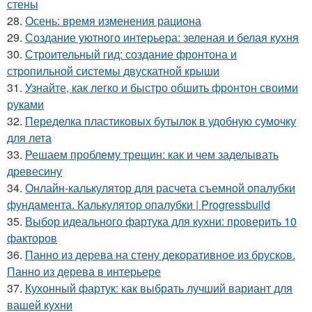
стены
28.
Осень: время изменения рациона
29.
Создание уютного интерьера: зеленая и белая кухня
30.
Строительный гид: создание фронтона и
стропильной системы двускатной крыши
31.
Узнайте, как легко и быстро обшить фронтон своими
руками
32.
Переделка пластиковых бутылок в удобную сумочку
для лета
33.
Решаем проблему трещин: как и чем заделывать
древесину
34.
Онлайн-калькулятор для расчета съемной опалубки
фундамента. Калькулятор опалубки | Progressbuild
35.
Выбор идеального фартука для кухни: проверить 10
факторов
36.
Панно из дерева на стену декоративное из брусков.
Панно из дерева в интерьере
37.
Кухонный фартук: как выбрать лучший вариант для
вашей кухни