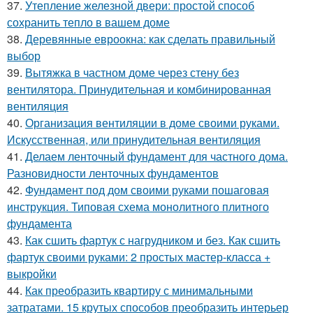
37.
Утепление железной двери: простой способ
сохранить тепло в вашем доме
38.
Деревянные евроокна: как сделать правильный
выбор
39.
Вытяжка в частном доме через стену без
вентилятора. Принудительная и комбинированная
вентиляция
40.
Организация вентиляции в доме своими руками.
Искусственная, или принудительная вентиляция
41.
Делаем ленточный фундамент для частного дома.
Разновидности ленточных фундаментов
42.
Фундамент под дом своими руками пошаговая
инструкция. Типовая схема монолитного плитного
фундамента
43.
Как сшить фартук с нагрудником и без. Как сшить
фартук своими руками: 2 простых мастер-класса +
выкройки
44.
Как преобразить квартиру с минимальными
затратами. 15 крутых способов преобразить интерьер