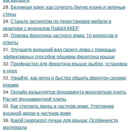
28.
Безумная идея: как сочетать белую кухню и зеленые
стены
29.
Станьте экспертом по перестановке мебели в
квартире с журналом ЛайфХАКЕР
30.
Отделка фронтона частного дома: 10 вопросов и
ответы
31.
Улучшите внешний вид своего дома с помощью
эффективных способов обшивки фронтона крыши
32.
Профнастил для фронтона крыши: выбор, установка
и уход
33.
Узнайте, как легко и быстро обшить фронтон своими
руками
34.
Онлайн калькулятор фундамента монолитная плита.
Расчет фундаментной плиты
35.
Как утеплить дверь в частном доме. Утепление
входной двери в частном доме
36.
Какой гидроизол лучше для крыши. Особенности
материала