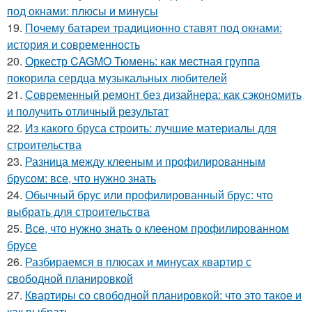
под окнами: плюсы и минусы
19.
Почему батареи традиционно ставят под окнами:
история и современность
20.
Оркестр CAGMO Тюмень: как местная группа
покорила сердца музыкальных любителей
21.
Современный ремонт без дизайнера: как сэкономить
и получить отличный результат
22.
Из какого бруса строить: лучшие материалы для
строительства
23.
Разница между клееным и профилированным
брусом: все, что нужно знать
24.
Обычный брус или профилированный брус: что
выбрать для строительства
25.
Все, что нужно знать о клееном профилированном
брусе
26.
Разбираемся в плюсах и минусах квартир с
свободной планировкой
27.
Квартиры со свободной планировкой: что это такое и
как выбрать