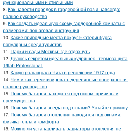
функциональными и стильными
8.
Как навести порядок в гардеробной раз и навсегда:
полное руководство
9.
Как создать идеальную схему гардеробной комнаты с
размерами: пошаговая инструкция
10.
Какие природные места вокруг Екатеринбурга
популярны среди туристов
11.
Парки и сады Москвы: где отдохнуть
12.
Делюсь секретом идеальных кудряшек - термозащита
19lab Professional.
13.
Какую роль играла Чита в революции 1917 года
14.
Чем и как герметизировать деревянные поверхности:
полное руководство
15.
Почему батарея находится под окном: причины и
преимущества
16.
Почему батареи всегда под окнами? Узнайте причину
17.
Почему батареи отопления находятся под окнами:
физика тепла и комфорта
18.
Можно ли устанавливать радиаторы отопления не