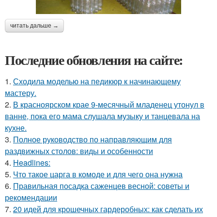
читать дальше →
Последние обновления на сайте:
1.
Сходила моделью на педикюр к начинающему
мастеру.
2.
В красноярском крае 9-месячный младенец утонул в
ванне, пока его мама слушала музыку и танцевала на
кухне.
3.
Полное руководство по направляющим для
раздвижных столов: виды и особенности
4.
Headlines:
5.
Что такое царга в комоде и для чего она нужна
6.
Правильная посадка саженцев весной: советы и
рекомендации
7.
20 идей для крошечных гардеробных: как сделать их