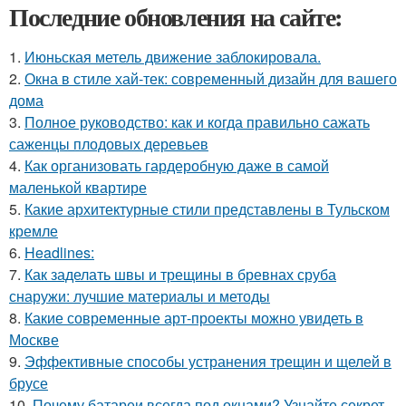
Последние обновления на сайте:
1.
Июньская метель движение заблокировала.
2.
Окна в стиле хай-тек: современный дизайн для вашего
дома
3.
Полное руководство: как и когда правильно сажать
саженцы плодовых деревьев
4.
Как организовать гардеробную даже в самой
маленькой квартире
5.
Какие архитектурные стили представлены в Тульском
кремле
6.
Headlines:
7.
Как заделать швы и трещины в бревнах сруба
снаружи: лучшие материалы и методы
8.
Какие современные арт-проекты можно увидеть в
Москве
9.
Эффективные способы устранения трещин и щелей в
брусе
10.
Почему батареи всегда под окнами? Узнайте секрет