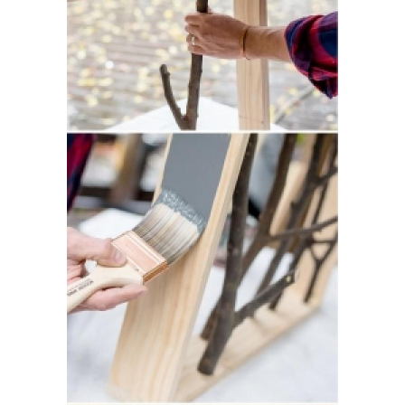
Руки из бумаги
Руки на даче
Руки из поддонов
Руки из пленки
Руки для детей
Природные материалы
Поделки-игрушки из
Руки для взрослых
природного материала