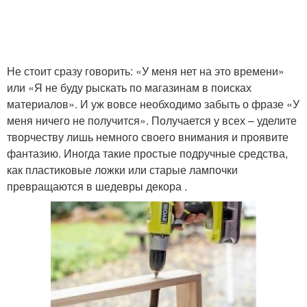
Руки из старой мебели
Руки в кладовке
Не стоит сразу говорить: «У меня нет на это времени»
Отделочные материалы
Руки из дерева
или «Я не буду рыскать по магазинам в поисках
материалов». И уж вовсе необходимо забыть о фразе «У
меня ничего не получится». Получается у всех – уделите
творчеству лишь немного своего внимания и проявите
Материалы для
Руки из картона
фантазию. Иногда такие простые подручные средства,
изготовления
как пластиковые ложки или старые лампочки
превращаются в шедевры декора .
Декор из подручных
Руки для комнаты
материалов
Руки из фанеры
Подручные средства