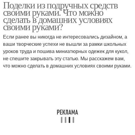
Поделки из подручных средств
Подручные материалы
Руки в маленькой
своими руками. Что можно
сделать в домашних условиях
своими руками?
Руки в домашних
Традиционные
Если ранее вы никогда не интересовались дизайном, а
условиях
материалы
ваши творческие успехи не вышли за рамки школьных
уроков труда и пошива миниатюрных одежек для кукол,
не спешите закрывать эту статью. Мы расскажем вам,
что можно сделать в домашних условиях своими руками.
Требования к
Материалы для замены
материалам
Материалы для
Руки из шпаклевки
фартука