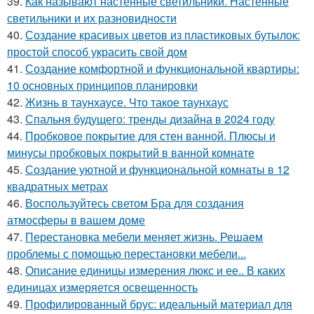
39.
Как называют настенные светильники. Настенные
светильники и их разновидности
40.
Создание красивых цветов из пластиковых бутылок:
простой способ украсить свой дом
41.
Создание комфортной и функциональной квартиры:
10 основных принципов планировки
42.
Жизнь в таунхаусе. Что такое таунхаус
43.
Спальня будущего: тренды дизайна в 2024 году
44.
Пробковое покрытие для стен ванной. Плюсы и
минусы пробковых покрытий в ванной комнате
45.
Создание уютной и функциональной комнаты в 12
квадратных метрах
46.
Воспользуйтесь светом Бра для создания
атмосферы в вашем доме
47.
Перестановка мебели меняет жизнь. Решаем
проблемы с помощью перестановки мебели...
48.
Описание единицы измерения люкс и ее.. В каких
единицах измеряется освещенность
49.
Профилированный брус: идеальный материал для