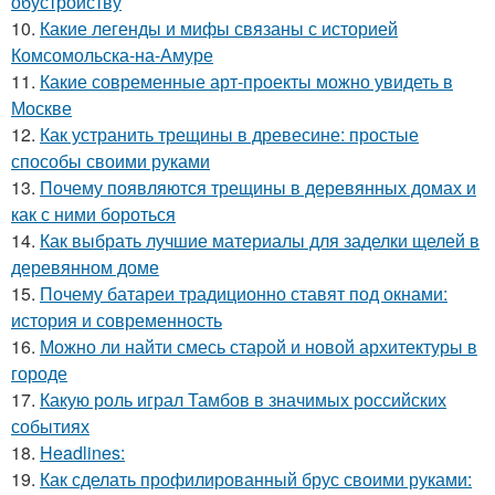
обустройству
10.
Какие легенды и мифы связаны с историей
Комсомольска-на-Амуре
11.
Какие современные арт-проекты можно увидеть в
Москве
12.
Как устранить трещины в древесине: простые
способы своими руками
13.
Почему появляются трещины в деревянных домах и
как с ними бороться
14.
Как выбрать лучшие материалы для заделки щелей в
деревянном доме
15.
Почему батареи традиционно ставят под окнами:
история и современность
16.
Можно ли найти смесь старой и новой архитектуры в
городе
17.
Какую роль играл Тамбов в значимых российских
событиях
18.
Headlines:
19.
Как сделать профилированный брус своими руками: