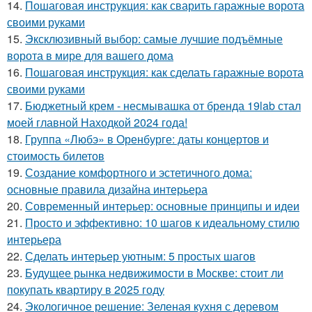
14.
Пошаговая инструкция: как сварить гаражные ворота
своими руками
15.
Эксклюзивный выбор: самые лучшие подъёмные
ворота в мире для вашего дома
16.
Пошаговая инструкция: как сделать гаражные ворота
своими руками
17.
Бюджетный крем - несмывашка от бренда 19lab стал
моей главной Находкой 2024 года!
18.
Группа «Любэ» в Оренбурге: даты концертов и
стоимость билетов
19.
Создание комфортного и эстетичного дома:
основные правила дизайна интерьера
20.
Современный интерьер: основные принципы и идеи
21.
Просто и эффективно: 10 шагов к идеальному стилю
интерьера
22.
Сделать интерьер уютным: 5 простых шагов
23.
Будущее рынка недвижимости в Москве: стоит ли
покупать квартиру в 2025 году
24.
Экологичное решение: Зеленая кухня с деревом