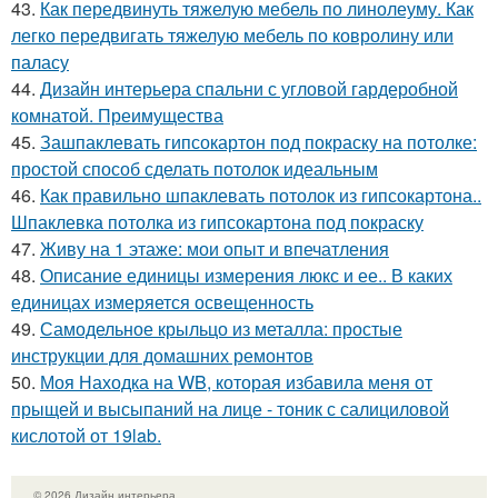
43.
Как передвинуть тяжелую мебель по линолеуму. Как
легко передвигать тяжелую мебель по ковролину или
паласу
44.
Дизайн интерьера спальни с угловой гардеробной
комнатой. Преимущества
45.
Зашпаклевать гипсокартон под покраску на потолке:
простой способ сделать потолок идеальным
46.
Как правильно шпаклевать потолок из гипсокартона..
Шпаклевка потолка из гипсокартона под покраску
47.
Живу на 1 этаже: мои опыт и впечатления
48.
Описание единицы измерения люкс и ее.. В каких
единицах измеряется освещенность
49.
Самодельное крыльцо из металла: простые
инструкции для домашних ремонтов
50.
Моя Находка на WB, которая избавила меня от
прыщей и высыпаний на лице - тоник с салициловой
кислотой от 19lab.
© 2026 Дизайн интерьера