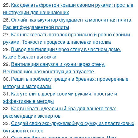
25.
Как сделать фронтон крыши своими руками: простые
инструкции для начинающих
26.
Онлайн калькулятор фундамента монолитная плита.
Расчет фундаментной плиты
27.
Как шпаклевать потолок правильно и ровно своими
руками. Тонкости процесса шпаклевки потолка
28.
Вывод вентиляции через стену в частном доме.
Какие бывают вытяжки
29.
Вентиляция санузла и кухни через стену.
Вентиляционная конструкция в туалете
30.
Решить проблему трещин в бревнах: проверенные
методы и материалы
31.
Как утеплить двери своими руками: простые и
эффективные методы
32.
Как выбрать идеальный бра для вашего тела:
рекомендации экспертов
33.
Создай свою эко-дружелюбную сумку из пластиковых
бутылок и стяжек
34.
Отличие бра от настенных светильников. Чем