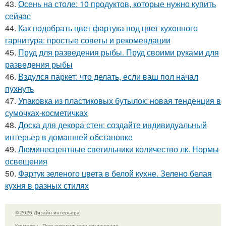
43.
Осень на столе: 10 продуктов, которые нужно купить
сейчас
44.
Как подобрать цвет фартука под цвет кухонного
гарнитура: простые советы и рекомендации
45.
Пруд для разведения рыбы. Пруд своими руками для
разведения рыбы
46.
Вздулся паркет: что делать, если ваш пол начал
пухнуть
47.
Упаковка из пластиковых бутылок: новая тенденция в
сумочках-косметичках
48.
Доска для декора стен: создайте индивидуальный
интерьер в домашней обстановке
49.
Люминесцентные светильники количество лк. Нормы
освещения
50.
Фартук зеленого цвета в белой кухне. Зелено белая
кухня в разных стилях
© 2026 Дизайн интерьера
Контакты
Пользовательское соглашение