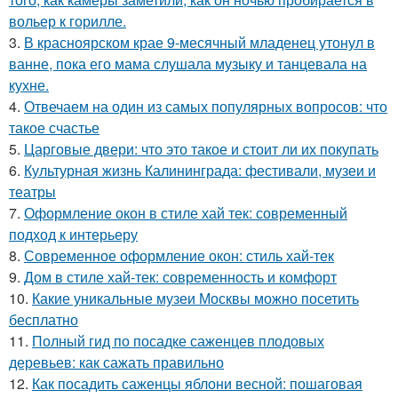
вольер к горилле.
3.
В красноярском крае 9-месячный младенец утонул в
ванне, пока его мама слушала музыку и танцевала на
кухне.
4.
Отвечаем на один из самых популярных вопросов: что
такое счастье
5.
Царговые двери: что это такое и стоит ли их покупать
6.
Культурная жизнь Калининграда: фестивали, музеи и
театры
7.
Оформление окон в стиле хай тек: современный
подход к интерьеру
8.
Современное оформление окон: стиль хай-тек
9.
Дом в стиле хай-тек: современность и комфорт
10.
Какие уникальные музеи Москвы можно посетить
бесплатно
11.
Полный гид по посадке саженцев плодовых
деревьев: как сажать правильно
12.
Как посадить саженцы яблони весной: пошаговая