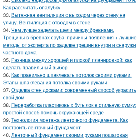
Как рассчитать опалубку
33.
Вытяжная вентиляция с выходом через стену на
улицу. Вентиляция с отводом в стене
34.
Чем лучше заделать щели между бревнами.
Трещины в бревнах сруба: причины появления + лучшие
методы от эксперта по заделке трещин внутри и снаружи
частного дома
35.
Разница между хорошей и плохой планировкой: как
сделать правильный выбор
36.
Как правильно шпаклевать потолок своими руками.
Этапы шпаклевания потолка своими руками
37.
Отделка стен досками: современный способ украсить
свой дом
38.
Переработка пластиковых бутылок в стильную сумку:
простой способ помочь окружающей среде
39.
Технология монтажа ленточного фундамента. Как
построить ленточный фундамент
40.
Ленточный фундамент своими руками пошаговая