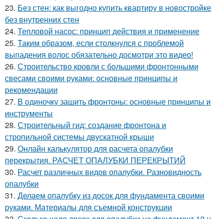
23.
Без стен: как выгодно купить квартиру в новостройке
без внутренних стен
24.
Тепловой насос: принцип действия и применение
25.
Таким образом, если столкнулся с проблемой
выпадения волос обязательно досмотри это видео!
26.
Строительство кровли с большими фронтонными
свесами своими руками: основные принципы и
рекомендации
27.
В одиночку зашить фронтоны: основные принципы и
инструменты
28.
Строительный гид: создание фронтона и
стропильной системы двускатной крыши
29.
Онлайн калькулятор для расчета опалубки
перекрытия. РАСЧЕТ ОПАЛУБКИ ПЕРЕКРЫТИЙ
30.
Расчет различных видов опалубки. Разновидность
опалубки
31.
Делаем опалубку из досок для фундамента своими
руками. Материалы для съемной конструкции
32.
Сколько надо досок для опалубки на фундамент 10 н.