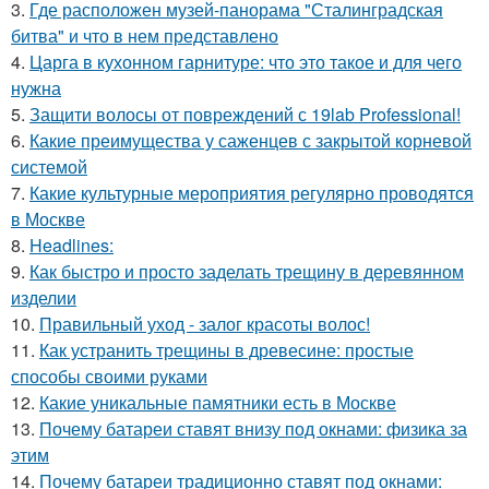
3.
Где расположен музей-панорама "Сталинградская
битва" и что в нем представлено
4.
Царга в кухонном гарнитуре: что это такое и для чего
нужна
5.
Защити волосы от повреждений с 19lab Professional!
6.
Какие преимущества у саженцев с закрытой корневой
системой
7.
Какие культурные мероприятия регулярно проводятся
в Москве
8.
Headlines:
9.
Как быстро и просто заделать трещину в деревянном
изделии
10.
Правильный уход - залог красоты волос!
11.
Как устранить трещины в древесине: простые
способы своими руками
12.
Какие уникальные памятники есть в Москве
13.
Почему батареи ставят внизу под окнами: физика за
этим
14.
Почему батареи традиционно ставят под окнами: