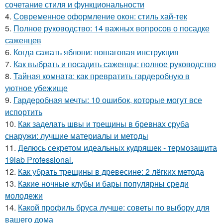
сочетание стиля и функциональности
4.
Современное оформление окон: стиль хай-тек
5.
Полное руководство: 14 важных вопросов о посадке
саженцев
6.
Когда сажать яблони: пошаговая инструкция
7.
Как выбрать и посадить саженцы: полное руководство
8.
Тайная комната: как превратить гардеробную в
уютное убежище
9.
Гардеробная мечты: 10 ошибок, которые могут все
испортить
10.
Как заделать швы и трещины в бревнах сруба
снаружи: лучшие материалы и методы
11.
Делюсь секретом идеальных кудряшек - термозащита
19lab Professional.
12.
Как убрать трещины в древесине: 2 лёгких метода
13.
Какие ночные клубы и бары популярны среди
молодежи
14.
Какой профиль бруса лучше: советы по выбору для
вашего дома