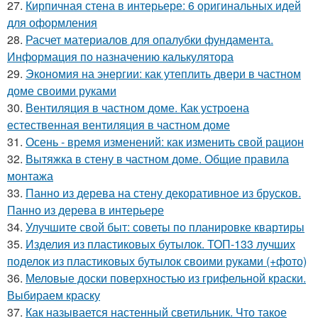
27.
Кирпичная стена в интерьере: 6 оригинальных идей
для оформления
28.
Расчет материалов для опалубки фундамента.
Информация по назначению калькулятора
29.
Экономия на энергии: как утеплить двери в частном
доме своими руками
30.
Вентиляция в частном доме. Как устроена
естественная вентиляция в частном доме
31.
Осень - время изменений: как изменить свой рацион
32.
Вытяжка в стену в частном доме. Общие правила
монтажа
33.
Панно из дерева на стену декоративное из брусков.
Панно из дерева в интерьере
34.
Улучшите свой быт: советы по планировке квартиры
35.
Изделия из пластиковых бутылок. ТОП-133 лучших
поделок из пластиковых бутылок своими руками (+фото)
36.
Меловые доски поверхностью из грифельной краски.
Выбираем краску
37.
Как называется настенный светильник. Что такое