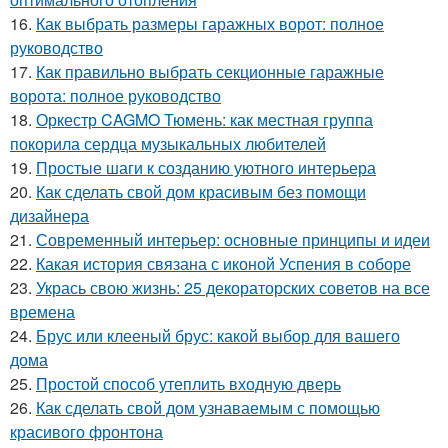
16.
Как выбрать размеры гаражных ворот: полное
руководство
17.
Как правильно выбрать секционные гаражные
ворота: полное руководство
18.
Оркестр CAGMO Тюмень: как местная группа
покорила сердца музыкальных любителей
19.
Простые шаги к созданию уютного интерьера
20.
Как сделать свой дом красивым без помощи
дизайнера
21.
Современный интерьер: основные принципы и идеи
22.
Какая история связана с иконой Успения в соборе
23.
Укрась свою жизнь: 25 декораторских советов на все
времена
24.
Брус или клееный брус: какой выбор для вашего
дома
25.
Простой способ утеплить входную дверь
26.
Как сделать свой дом узнаваемым с помощью
красивого фронтона