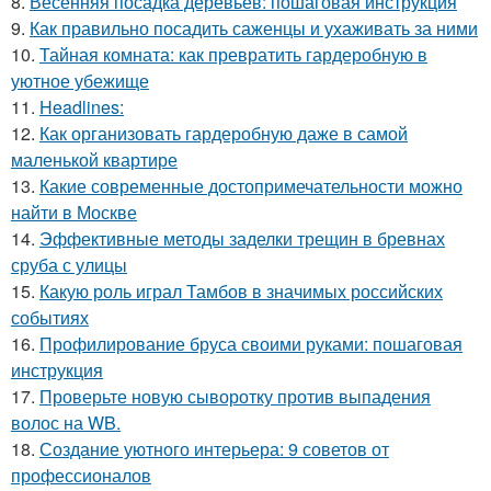
8.
Весенняя посадка деревьев: пошаговая инструкция
9.
Как правильно посадить саженцы и ухаживать за ними
10.
Тайная комната: как превратить гардеробную в
уютное убежище
11.
Headlines:
12.
Как организовать гардеробную даже в самой
маленькой квартире
13.
Какие современные достопримечательности можно
найти в Москве
14.
Эффективные методы заделки трещин в бревнах
сруба с улицы
15.
Какую роль играл Тамбов в значимых российских
событиях
16.
Профилирование бруса своими руками: пошаговая
инструкция
17.
Проверьте новую сыворотку против выпадения
волос на WB.
18.
Создание уютного интерьера: 9 советов от
профессионалов