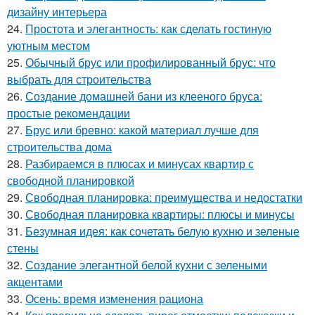
дизайну интерьера
24.
Простота и элегантность: как сделать гостиную
уютным местом
25.
Обычный брус или профилированный брус: что
выбрать для строительства
26.
Создание домашней бани из клееного бруса:
простые рекомендации
27.
Брус или бревно: какой материал лучше для
строительства дома
28.
Разбираемся в плюсах и минусах квартир с
свободной планировкой
29.
Свободная планировка: преимущества и недостатки
30.
Свободная планировка квартиры: плюсы и минусы
31.
Безумная идея: как сочетать белую кухню и зеленые
стены
32.
Создание элегантной белой кухни с зелеными
акцентами
33.
Осень: время изменения рациона